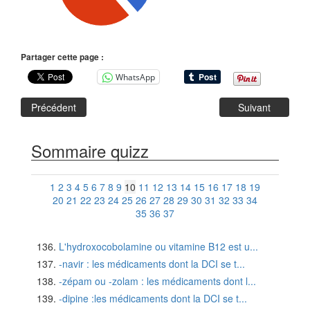
Partager cette page :
WhatsApp
Précédent
Suivant
Sommaire quizz
1
2
3
4
5
6
7
8
9
10
11
12
13
14
15
16
17
18
19
20
21
22
23
24
25
26
27
28
29
30
31
32
33
34
35
36
37
L'hydroxocobolamine ou vitamine B12 est u...
-navir : les médicaments dont la DCI se t...
-zépam ou -zolam : les médicaments dont l...
-dipine :les médicaments dont la DCI se t...