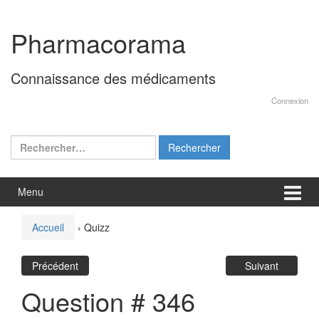
Aller
Sauter
au
au
Pharmacorama
contenu
menu
principal
Connaissance des médicaments
Connexion
Rechercher :
Menu
Accueil
›
Quizz
Précédent
Suivant
Question # 346