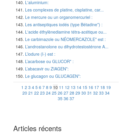
L'aluminium:
Les complexes de platine, cisplatine, car...
Le mercure ou un organomercuriel :
Les antiseptiques iodés (type Bétadine*) :
L'acide éthylènediamine tétra-acétique ou...
Le carbimazole ou NÉOMERCAZOLE* est :
L’androstanolone ou dihydrotestostérone A...
L’iodure (I-) est :
L’acarbose ou GLUCOR* :
L’abacavir ou ZIAGEN*:
Le glucagon ou GLUCAGEN*:
1
2
3
4
5
6
7
8
9
10
11
12
13
14
15
16
17
18
19
20
21
22
23
24
25
26
27
28
29
30
31
32
33
34
35
36
37
Articles récents