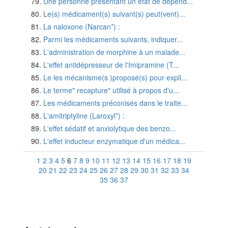
Une personne présentant un état de dépend...
Le(s) médicament(s) suivant(s) peut(vent)...
La naloxone (Narcan*) :
Parmi les médicaments suivants, indiquer...
L'administration de morphine à un malade...
L'effet antidépresseur de l'Imipramine (T...
Le les mécanisme(s )proposé(s) pour expli...
Le terme" recapture" utilisé à propos d'u...
Les médicaments préconisés dans le traite...
L'amitriptyline (Laroxyl*) :
L'effet sédatif et anxiolytique des benzo...
L'effet inducteur enzymatique d'un médica...
1
2
3
4
5
6
7
8
9
10
11
12
13
14
15
16
17
18
19
20
21
22
23
24
25
26
27
28
29
30
31
32
33
34
35
36
37