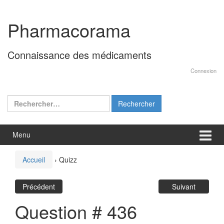
Aller
Sauter
au
au
Pharmacorama
contenu
menu
principal
Connaissance des médicaments
Connexion
Rechercher :
Menu
Accueil
›
Quizz
Précédent
Suivant
Question # 436