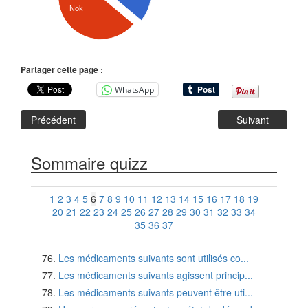
Nok
Partager cette page :
WhatsApp
Précédent
Suivant
Sommaire quizz
1
2
3
4
5
6
7
8
9
10
11
12
13
14
15
16
17
18
19
20
21
22
23
24
25
26
27
28
29
30
31
32
33
34
35
36
37
Les médicaments suivants sont utilisés co...
Les médicaments suivants agissent princip...
Les médicaments suivants peuvent être uti...