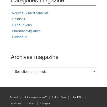
Nouveaux médicaments
Opinions
Lu pour vous
Pharmacovigilance
Diététique
Archives magazine
Archives
magazine
Accueil
Qui sommes-nous?
Lettre d’info
Flux RSS
Facebook
Twitter
Google+