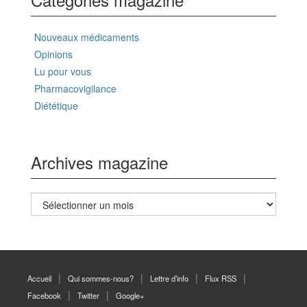
Nouveaux médicaments
Opinions
Lu pour vous
Pharmacovigilance
Diététique
Archives magazine
Archives
magazine
Accueil
Qui sommes-nous?
Lettre d’info
Flux RSS
Facebook
Twitter
Google+