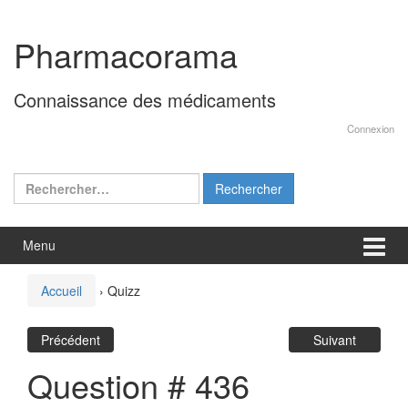
Aller
Sauter
au
au
Pharmacorama
contenu
menu
principal
Connaissance des médicaments
Connexion
Rechercher :
Menu
Accueil
›
Quizz
Précédent
Suivant
Question # 436