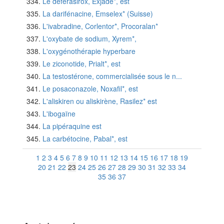
Le déférasirox, Exjade*, est
La darifénacine, Emselex* (Suisse)
L'ivabradine, Corlentor*, Procoralan*
L'oxybate de sodium, Xyrem*,
L'oxygénothérapie hyperbare
Le ziconotide, Prialt*, est
La testostérone, commercialisée sous le n...
Le posaconazole, Noxafil*, est
L'aliskiren ou aliskirène, Rasilez* est
L'ibogaïne
La pipéraquine est
La carbétocine, Pabal*, est
1
2
3
4
5
6
7
8
9
10
11
12
13
14
15
16
17
18
19
20
21
22
23
24
25
26
27
28
29
30
31
32
33
34
35
36
37