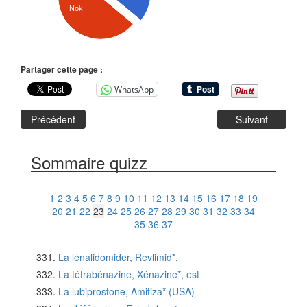
Nok
Partager cette page :
WhatsApp
Précédent
Suivant
Sommaire quizz
1
2
3
4
5
6
7
8
9
10
11
12
13
14
15
16
17
18
19
20
21
22
23
24
25
26
27
28
29
30
31
32
33
34
35
36
37
La lénalidomider, Revlimid*,
La tétrabénazine, Xénazine*, est
La lubiprostone, Amitiza* (USA)