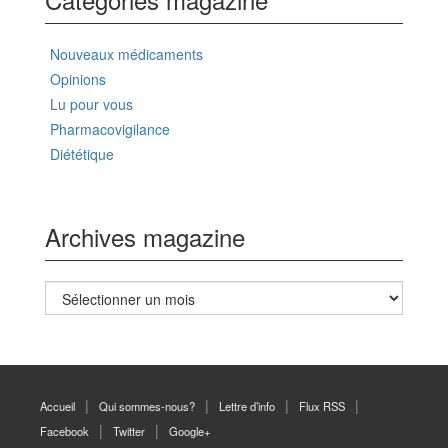
Nouveaux médicaments
Opinions
Lu pour vous
Pharmacovigilance
Diététique
Archives magazine
Archives
magazine
Accueil
Qui sommes-nous?
Lettre d’info
Flux RSS
Facebook
Twitter
Google+