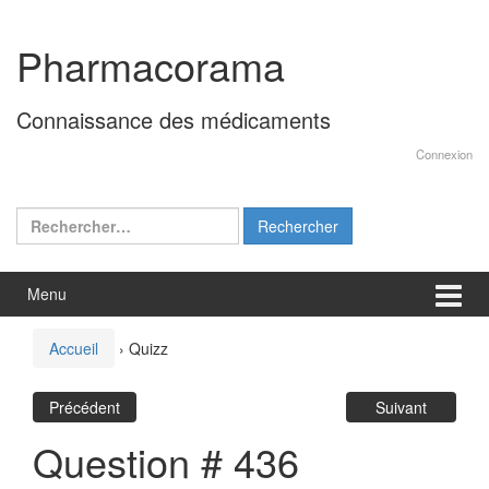
Aller
Sauter
au
au
Pharmacorama
contenu
menu
principal
Connaissance des médicaments
Connexion
Rechercher :
Menu
Accueil
›
Quizz
Précédent
Suivant
Question # 436