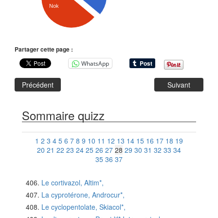
Nok
Partager cette page :
WhatsApp
Précédent
Suivant
Sommaire quizz
1
2
3
4
5
6
7
8
9
10
11
12
13
14
15
16
17
18
19
20
21
22
23
24
25
26
27
28
29
30
31
32
33
34
35
36
37
Le cortivazol, Altim*,
La cyprotérone, Androcur*,
Le cyclopentolate, Skiacol*,