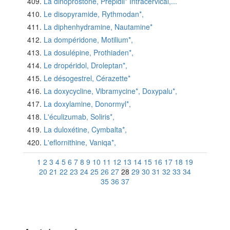
La dinoprostone, Prepidil* Intracervical,...
Le disopyramide, Rythmodan*,
La diphenhydramine, Nautamine*
La dompéridone, Motilium*,
La dosulépine, Prothiaden*,
Le dropéridol, Droleptan*,
Le désogestrel, Cérazette*
La doxycycline, Vibramycine*, Doxypalu*,
La doxylamine, Donormyl*,
L'éculizumab, Soliris*,
La duloxétine, Cymbalta*,
L'eflornithine, Vaniqa*,
1
2
3
4
5
6
7
8
9
10
11
12
13
14
15
16
17
18
19
20
21
22
23
24
25
26
27
28
29
30
31
32
33
34
35
36
37