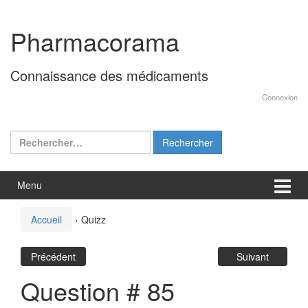
Aller
Sauter
au
au
Pharmacorama
contenu
menu
principal
Connaissance des médicaments
Connexion
Rechercher :
Menu
Accueil
›
Quizz
Précédent
Suivant
Question # 85