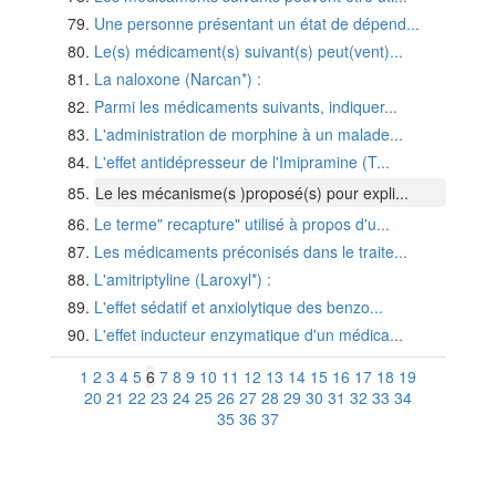
Une personne présentant un état de dépend...
Le(s) médicament(s) suivant(s) peut(vent)...
La naloxone (Narcan*) :
Parmi les médicaments suivants, indiquer...
L'administration de morphine à un malade...
L'effet antidépresseur de l'Imipramine (T...
Le les mécanisme(s )proposé(s) pour expli...
Le terme" recapture" utilisé à propos d'u...
Les médicaments préconisés dans le traite...
L'amitriptyline (Laroxyl*) :
L'effet sédatif et anxiolytique des benzo...
L'effet inducteur enzymatique d'un médica...
1
2
3
4
5
6
7
8
9
10
11
12
13
14
15
16
17
18
19
20
21
22
23
24
25
26
27
28
29
30
31
32
33
34
35
36
37