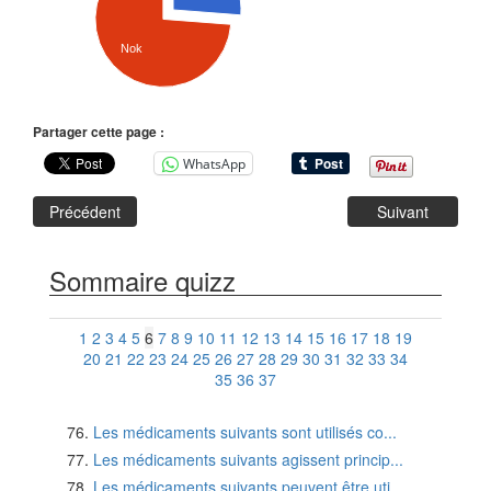
Nok
Partager cette page :
WhatsApp
Précédent
Suivant
Sommaire quizz
1
2
3
4
5
6
7
8
9
10
11
12
13
14
15
16
17
18
19
20
21
22
23
24
25
26
27
28
29
30
31
32
33
34
35
36
37
Les médicaments suivants sont utilisés co...
Les médicaments suivants agissent princip...
Les médicaments suivants peuvent être uti...