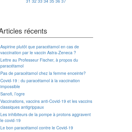
31
32
33
34
35
36
37
Articles récents
Aspirine plutôt que paracétamol en cas de
vaccination par le vaccin Astra-Zeneca ?
Lettre au Professeur Fischer, à propos du
paracétamol
Pas de paracétamol chez la femme enceinte?
Covid-19 : du paracétamol à la vaccination
impossible
Sanofi, l’ogre
Vaccinations, vaccins anti-Covid-19 et les vaccins
classiques antigrippaux
Les inhibiteurs de la pompe à protons aggravent
le covid-19
Le bon paracétamol contre le Covid-19