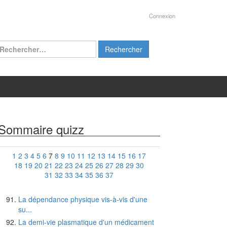
Connexion
chercher :
Sommaire quizz
1
2
3
4
5
6
7
8
9
10
11
12
13
14
15
16
17
18
19
20
21
22
23
24
25
26
27
28
29
30
31
32
33
34
35
36
37
La dépendance physique vis-à-vis d'une
su...
La demi-vie plasmatique d'un médicament