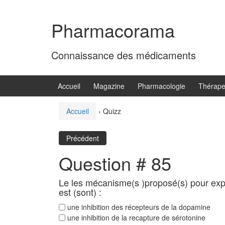
Aller
Sauter
au
au
Pharmacorama
contenu
menu
principal
Connaissance des médicaments
Accueil
Magazine
Pharmacologie
Thérape
Accueil
›
Quizz
Précédent
Question # 85
Le les mécanisme(s )proposé(s) pour expl
est (sont) :
une inhibition des récepteurs de la dopamine
une inhibition de la recapture de sérotonine