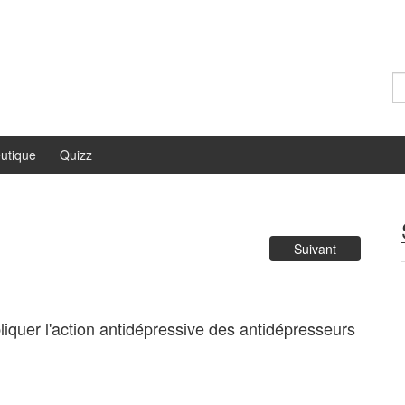
Re
utique
Quizz
Suivant
iquer l'action antidépressive des antidépresseurs