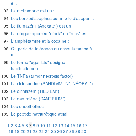
e...
La méthadone est un :
Les benzodiazépines comme le diazépam :
Le flumazénil (Anexate*) est un :
La drogue appelée "crack" ou "rock" est :
L'amphétamine et la cocaïne :
On parle de tolérance ou accoutumance à
u...
Le terme "agoniste" désigne
habituellemen...
Le TNFa (tumor necrosis factor)
La ciclosporine (SANDIMMUN*, NÉORAL*)
Le dilthiazem (TILDIEM*)
Le dantrolène (DANTRIUM*)
Les endothélines
Le peptide natriurétique atrial
1
2
3
4
5
6
7
8
9
10
11
12
13
14
15
16
17
18
19
20
21
22
23
24
25
26
27
28
29
30