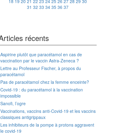
18
19
20
21
22
23
24
25
26
27
28
29
30
31
32
33
34
35
36
37
Articles récents
Aspirine plutôt que paracétamol en cas de
vaccination par le vaccin Astra-Zeneca ?
Lettre au Professeur Fischer, à propos du
paracétamol
Pas de paracétamol chez la femme enceinte?
Covid-19 : du paracétamol à la vaccination
impossible
Sanofi, l’ogre
Vaccinations, vaccins anti-Covid-19 et les vaccins
classiques antigrippaux
Les inhibiteurs de la pompe à protons aggravent
le covid-19