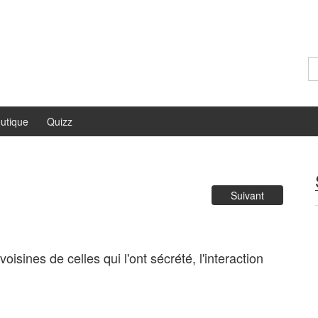
Re
utique
Quizz
Suivant
oisines de celles qui l'ont sécrété, l'interaction