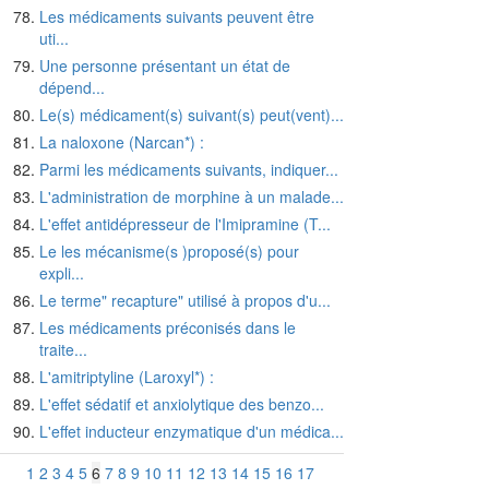
Les médicaments suivants peuvent être
uti...
Une personne présentant un état de
dépend...
Le(s) médicament(s) suivant(s) peut(vent)...
La naloxone (Narcan*) :
Parmi les médicaments suivants, indiquer...
L'administration de morphine à un malade...
L'effet antidépresseur de l'Imipramine (T...
Le les mécanisme(s )proposé(s) pour
expli...
Le terme" recapture" utilisé à propos d'u...
Les médicaments préconisés dans le
traite...
L'amitriptyline (Laroxyl*) :
L'effet sédatif et anxiolytique des benzo...
L'effet inducteur enzymatique d'un médica...
1
2
3
4
5
6
7
8
9
10
11
12
13
14
15
16
17