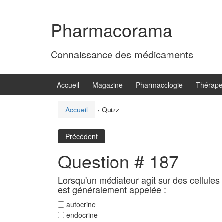
Aller
Sauter
au
au
Pharmacorama
contenu
menu
principal
Connaissance des médicaments
Accueil
Magazine
Pharmacologie
Thérape
Accueil
›
Quizz
Précédent
Question # 187
Lorsqu'un médiateur agit sur des cellules v
est généralement appelée :
autocrine
endocrine