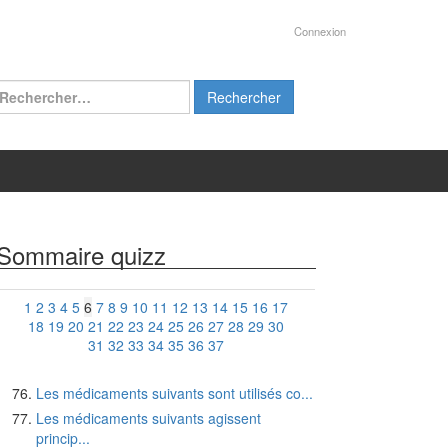
Connexion
chercher :
Sommaire quizz
1
2
3
4
5
6
7
8
9
10
11
12
13
14
15
16
17
18
19
20
21
22
23
24
25
26
27
28
29
30
31
32
33
34
35
36
37
Les médicaments suivants sont utilisés co...
Les médicaments suivants agissent
princip...