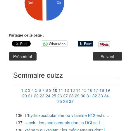
Ok
Nok
Partager cette page :
WhatsApp
Précédent
Suivant
Sommaire quizz
1
2
3
4
5
6
7
8
9
10
11
12
13
14
15
16
17
18
19
20
21
22
23
24
25
26
27
28
29
30
31
32
33
34
35
36
37
L'hydroxocobolamine ou vitamine B12 est u...
-navir : les médicaments dont la DCI se t...
-zépam ou -zolam : les médicaments dont l...