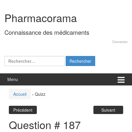
Aller
Sauter
au
au
Pharmacorama
contenu
menu
principal
Connaissance des médicaments
Connexion
Rechercher :
Menu
Accueil
›
Quizz
Précédent
Suivant
Question # 187