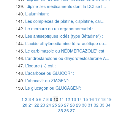
-dipine :les médicaments dont la DCI se t...
L'aluminium:
Les complexes de platine, cisplatine, car...
Le mercure ou un organomercuriel :
Les antiseptiques iodés (type Bétadine*) :
L'acide éthylènediamine tétra-acétique ou...
Le carbimazole ou NÉOMERCAZOLE* est :
L’androstanolone ou dihydrotestostérone A...
L’iodure (I-) est :
L’acarbose ou GLUCOR* :
L’abacavir ou ZIAGEN*:
Le glucagon ou GLUCAGEN*:
1
2
3
4
5
6
7
8
9
10
11
12
13
14
15
16
17
18
19
20
21
22
23
24
25
26
27
28
29
30
31
32
33
34
35
36
37