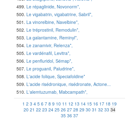
Le répaglinide, Novonorm*,
Le vigabatrin, vigabatrine, Sabril*,
La vinorelbine, Navelbine*,
Le tréprostinil, Remodulin*,
La galantamine, Reminyl*,
Le zanamivir, Relenza*,
Le vardénafil, Levitra*,
Le penfluridol, Sémap*,
Le proguanil, Paludrine*,
L'acide folique, Speciafoldine*
L'acide risédronique, risédronate, Actone...
L'alemtuzumab, Mabcampath*,
1
2
3
4
5
6
7
8
9
10
11
12
13
14
15
16
17
18
19
20
21
22
23
24
25
26
27
28
29
30
31
32
33
34
35
36
37