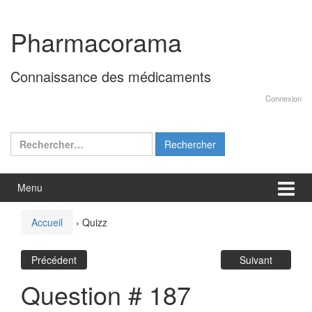
Aller
Sauter
au
au
Pharmacorama
contenu
menu
principal
Connaissance des médicaments
Connexion
Rechercher :
Menu
Accueil
›
Quizz
Précédent
Suivant
Question # 187