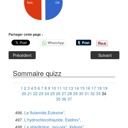
Ok
Nok
Partager cette page :
WhatsApp
Précédent
Suivant
Sommaire quizz
1
2
3
4
5
6
7
8
9
10
11
12
13
14
15
16
17
18
19
20
21
22
23
24
25
26
27
28
29
30
31
32
33
34
35
36
37
Le flutamide,Eulexine*,
L'hydrochlorothiazide, Esidrex*,
La sitagliptine, Januvia*, Xelevia*,