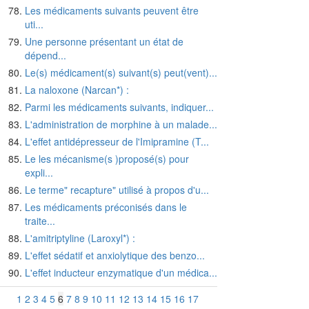
Les médicaments suivants peuvent être
uti...
Une personne présentant un état de
dépend...
Le(s) médicament(s) suivant(s) peut(vent)...
La naloxone (Narcan*) :
Parmi les médicaments suivants, indiquer...
L'administration de morphine à un malade...
L'effet antidépresseur de l'Imipramine (T...
Le les mécanisme(s )proposé(s) pour
expli...
Le terme" recapture" utilisé à propos d'u...
Les médicaments préconisés dans le
traite...
L'amitriptyline (Laroxyl*) :
L'effet sédatif et anxiolytique des benzo...
L'effet inducteur enzymatique d'un médica...
1
2
3
4
5
6
7
8
9
10
11
12
13
14
15
16
17