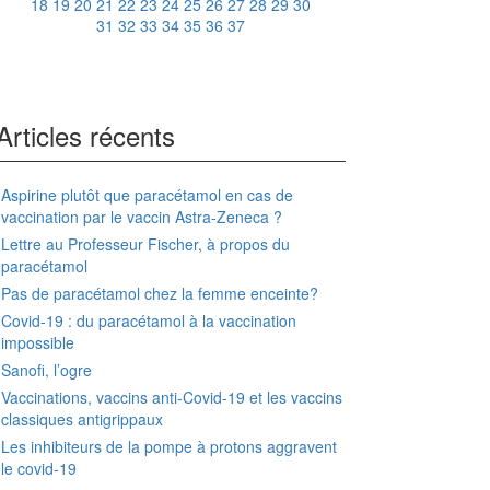
18
19
20
21
22
23
24
25
26
27
28
29
30
31
32
33
34
35
36
37
Articles récents
Aspirine plutôt que paracétamol en cas de
vaccination par le vaccin Astra-Zeneca ?
Lettre au Professeur Fischer, à propos du
paracétamol
Pas de paracétamol chez la femme enceinte?
Covid-19 : du paracétamol à la vaccination
impossible
Sanofi, l’ogre
Vaccinations, vaccins anti-Covid-19 et les vaccins
classiques antigrippaux
Les inhibiteurs de la pompe à protons aggravent
le covid-19