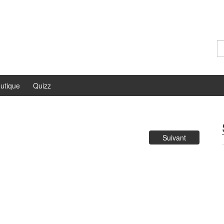
Re
utique
Quizz
Suivant