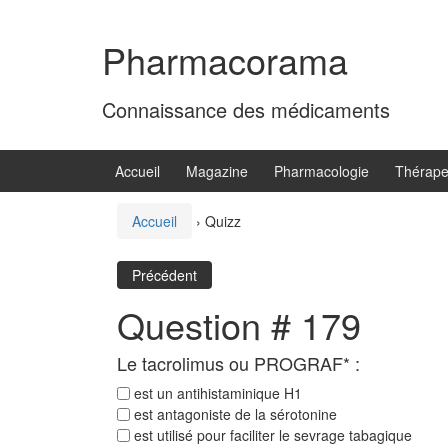
Aller
Sauter
au
au
Pharmacorama
contenu
menu
principal
Connaissance des médicaments
Accueil
Magazine
Pharmacologie
Thérape
Accueil
›
Quizz
Précédent
Question # 179
Le tacrolimus ou PROGRAF* :
est un antihistaminique H1
est antagoniste de la sérotonine
est utilisé pour faciliter le sevrage tabagique