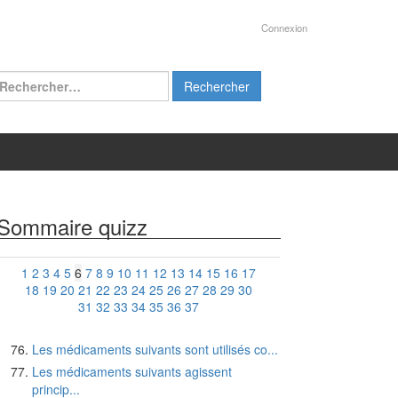
Connexion
chercher :
Sommaire quizz
1
2
3
4
5
6
7
8
9
10
11
12
13
14
15
16
17
18
19
20
21
22
23
24
25
26
27
28
29
30
31
32
33
34
35
36
37
Les médicaments suivants sont utilisés co...
Les médicaments suivants agissent
princip...