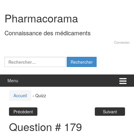
Aller
Sauter
au
au
Pharmacorama
contenu
menu
principal
Connaissance des médicaments
Connexion
Rechercher :
Menu
Accueil
›
Quizz
Précédent
Suivant
Question # 179