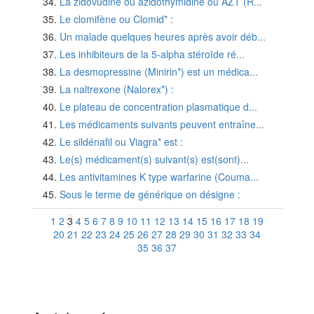
La zidovudine ou azidothymidine ou AZT (R...
Le clomifène ou Clomid* :
Un malade quelques heures après avoir déb...
Les inhibiteurs de la 5-alpha stéroïde ré...
La desmopressine (Minirin*) est un médica...
La naltrexone (Nalorex*) :
Le plateau de concentration plasmatique d...
Les médicaments suivants peuvent entraîne...
Le sildénafil ou Viagra* est :
Le(s) médicament(s) suivant(s) est(sont)...
Les antivitamines K type warfarine (Couma...
Sous le terme de générique on désigne :
1
2
3
4
5
6
7
8
9
10
11
12
13
14
15
16
17
18
19
20
21
22
23
24
25
26
27
28
29
30
31
32
33
34
35
36
37