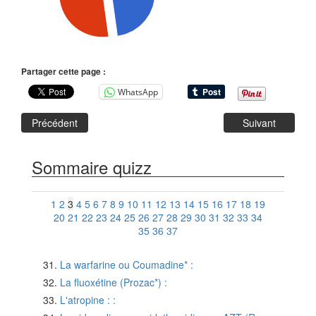
Partager cette page :
WhatsApp
Précédent
Suivant
Sommaire quizz
1
2
3
4
5
6
7
8
9
10
11
12
13
14
15
16
17
18
19
20
21
22
23
24
25
26
27
28
29
30
31
32
33
34
35
36
37
La warfarine ou Coumadine* :
La fluoxétine (Prozac*) :
L'atropine : :