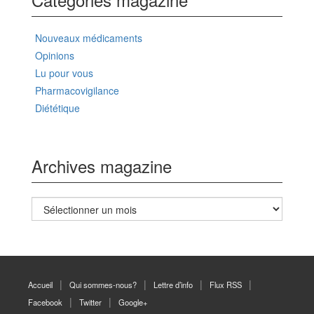
Nouveaux médicaments
Opinions
Lu pour vous
Pharmacovigilance
Diététique
Archives magazine
Archives
magazine
Accueil
Qui sommes-nous?
Lettre d’info
Flux RSS
Facebook
Twitter
Google+