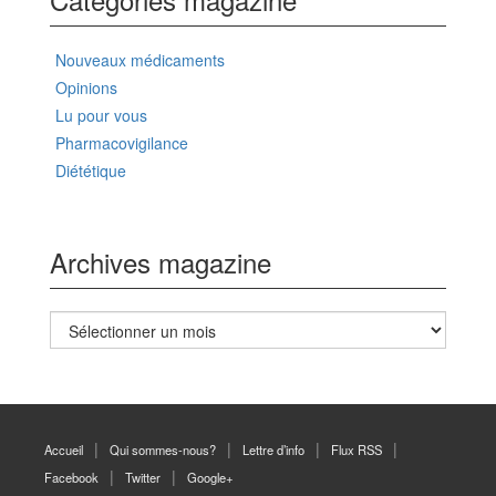
Nouveaux médicaments
Opinions
Lu pour vous
Pharmacovigilance
Diététique
Archives magazine
Archives
magazine
Accueil
Qui sommes-nous?
Lettre d’info
Flux RSS
Facebook
Twitter
Google+