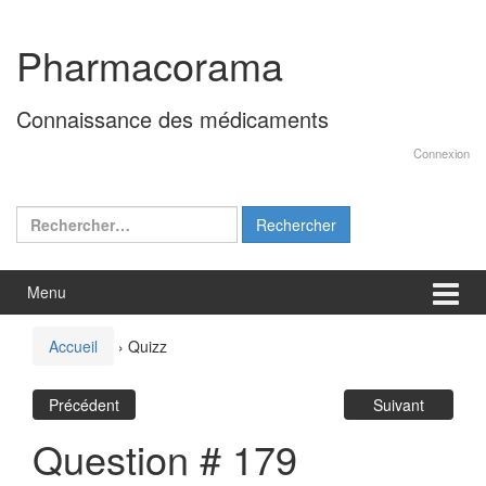
Aller
Sauter
au
au
Pharmacorama
contenu
menu
principal
Connaissance des médicaments
Connexion
Rechercher :
Menu
Accueil
›
Quizz
Précédent
Suivant
Question # 179