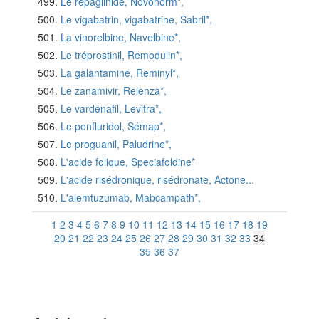
Le répaglinide, Novonorm*,
Le vigabatrin, vigabatrine, Sabril*,
La vinorelbine, Navelbine*,
Le tréprostinil, Remodulin*,
La galantamine, Reminyl*,
Le zanamivir, Relenza*,
Le vardénafil, Levitra*,
Le penfluridol, Sémap*,
Le proguanil, Paludrine*,
L'acide folique, Speciafoldine*
L'acide risédronique, risédronate, Actone...
L'alemtuzumab, Mabcampath*,
1
2
3
4
5
6
7
8
9
10
11
12
13
14
15
16
17
18
19
20
21
22
23
24
25
26
27
28
29
30
31
32
33
34
35
36
37