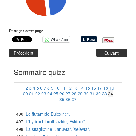
Partager cette page :
WhatsApp
Précédent
Suivant
Sommaire quizz
1
2
3
4
5
6
7
8
9
10
11
12
13
14
15
16
17
18
19
20
21
22
23
24
25
26
27
28
29
30
31
32
33
34
35
36
37
Le flutamide,Eulexine*,
L'hydrochlorothiazide, Esidrex*,
La sitagliptine, Januvia*, Xelevia*,