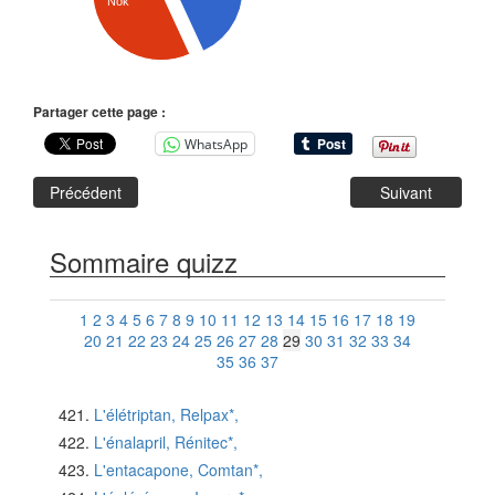
Nok
Partager cette page :
WhatsApp
Précédent
Suivant
Sommaire quizz
1
2
3
4
5
6
7
8
9
10
11
12
13
14
15
16
17
18
19
20
21
22
23
24
25
26
27
28
29
30
31
32
33
34
35
36
37
L'élétriptan, Relpax*,
L'énalapril, Rénitec*,
L'entacapone, Comtan*,