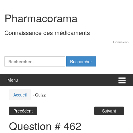
Aller
Sauter
au
au
Pharmacorama
contenu
menu
principal
Connaissance des médicaments
Connexion
Rechercher :
Menu
Accueil
›
Quizz
Précédent
Suivant
Question # 462