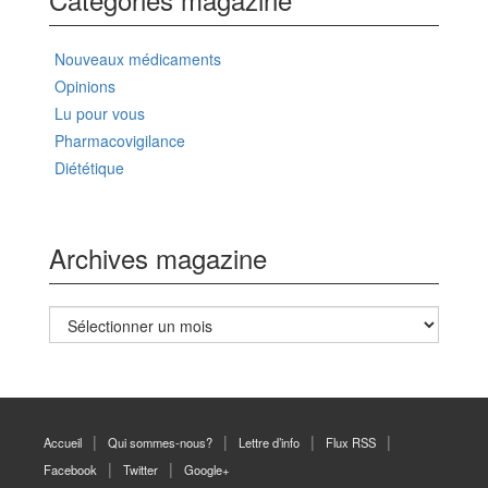
Nouveaux médicaments
Opinions
Lu pour vous
Pharmacovigilance
Diététique
Archives magazine
Archives
magazine
Accueil
Qui sommes-nous?
Lettre d’info
Flux RSS
Facebook
Twitter
Google+