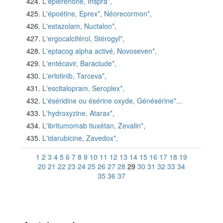
L'éplérénone, Inspra*,
L'époétine, Eprex*, Néorecormon*,
L'estazolam, Nuctalon*,
L'ergocalciférol, Stérogyl*,
L'eptacog alpha activé, Novoseven*,
L'entécavir, Baraclude*,
L'erlotinib, Tarceva*,
L'escitalopram, Seroplex*,
L'éséridine ou ésérine oxyde, Génésérine*...
L'hydroxyzine, Atarax*,
L'ibritumomab tiuxétan, Zevalin*,
L'idarubicine, Zavedox*,
1
2
3
4
5
6
7
8
9
10
11
12
13
14
15
16
17
18
19
20
21
22
23
24
25
26
27
28
29
30
31
32
33
34
35
36
37