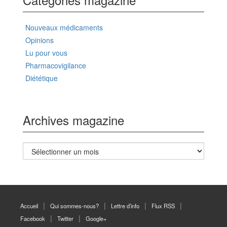
Nouveaux médicaments
Opinions
Lu pour vous
Pharmacovigilance
Diététique
Archives magazine
Archives
magazine
Accueil
Qui sommes-nous?
Lettre d’info
Flux RSS
Facebook
Twitter
Google+