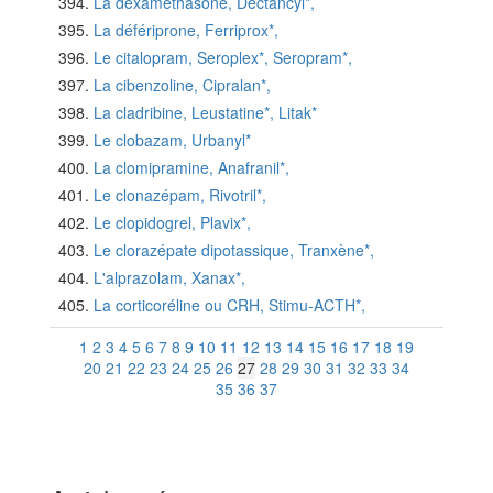
La dexaméthasone, Dectancyl*,
La défériprone, Ferriprox*,
Le citalopram, Seroplex*, Seropram*,
La cibenzoline, Cipralan*,
La cladribine, Leustatine*, Litak*
Le clobazam, Urbanyl*
La clomipramine, Anafranil*,
Le clonazépam, Rivotril*,
Le clopidogrel, Plavix*,
Le clorazépate dipotassique, Tranxène*,
L'alprazolam, Xanax*,
La corticoréline ou CRH, Stimu-ACTH*,
1
2
3
4
5
6
7
8
9
10
11
12
13
14
15
16
17
18
19
20
21
22
23
24
25
26
27
28
29
30
31
32
33
34
35
36
37