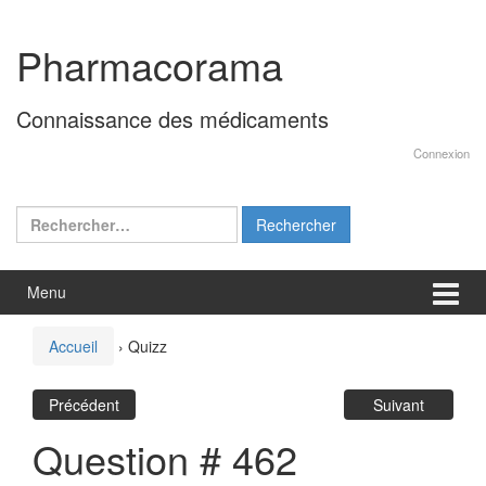
Aller
Sauter
au
au
Pharmacorama
contenu
menu
principal
Connaissance des médicaments
Connexion
Rechercher :
Menu
Accueil
›
Quizz
Précédent
Suivant
Question # 462