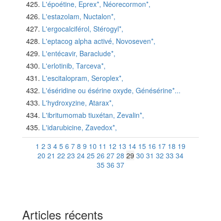
L'époétine, Eprex*, Néorecormon*,
L'estazolam, Nuctalon*,
L'ergocalciférol, Stérogyl*,
L'eptacog alpha activé, Novoseven*,
L'entécavir, Baraclude*,
L'erlotinib, Tarceva*,
L'escitalopram, Seroplex*,
L'éséridine ou ésérine oxyde, Génésérine*...
L'hydroxyzine, Atarax*,
L'ibritumomab tiuxétan, Zevalin*,
L'idarubicine, Zavedox*,
1
2
3
4
5
6
7
8
9
10
11
12
13
14
15
16
17
18
19
20
21
22
23
24
25
26
27
28
29
30
31
32
33
34
35
36
37
Articles récents