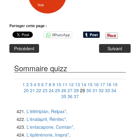
Nok
Partager cette page :
WhatsApp
Précédent
Suivant
Sommaire quizz
1
2
3
4
5
6
7
8
9
10
11
12
13
14
15
16
17
18
19
20
21
22
23
24
25
26
27
28
29
30
31
32
33
34
35
36
37
L'élétriptan, Relpax*,
L'énalapril, Rénitec*,
L'entacapone, Comtan*,
L'éplérénone, Inspra*,