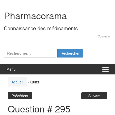
Aller
Sauter
au
au
Pharmacorama
contenu
menu
principal
Connaissance des médicaments
Connexion
Rechercher :
Menu
Accueil
›
Quizz
Précédent
Suivant
Question # 295