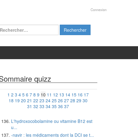
Connexion
chercher :
Sommaire quizz
1
2
3
4
5
6
7
8
9
10
11
12
13
14
15
16
17
18
19
20
21
22
23
24
25
26
27
28
29
30
31
32
33
34
35
36
37
L'hydroxocobolamine ou vitamine B12 est
u...
-navir : les médicaments dont la DCI se t...