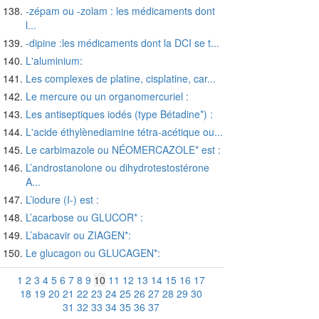
-zépam ou -zolam : les médicaments dont
l...
-dipine :les médicaments dont la DCI se t...
L'aluminium:
Les complexes de platine, cisplatine, car...
Le mercure ou un organomercuriel :
Les antiseptiques iodés (type Bétadine*) :
L'acide éthylènediamine tétra-acétique ou...
Le carbimazole ou NÉOMERCAZOLE* est :
L’androstanolone ou dihydrotestostérone
A...
L’iodure (I-) est :
L’acarbose ou GLUCOR* :
L’abacavir ou ZIAGEN*:
Le glucagon ou GLUCAGEN*:
1
2
3
4
5
6
7
8
9
10
11
12
13
14
15
16
17
18
19
20
21
22
23
24
25
26
27
28
29
30
31
32
33
34
35
36
37