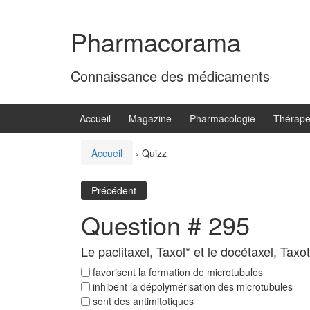
Aller
Sauter
au
au
Pharmacorama
contenu
menu
principal
Connaissance des médicaments
Accueil
Magazine
Pharmacologie
Thérape
Accueil
›
Quizz
Précédent
Question # 295
Le paclitaxel, Taxol* et le docétaxel, Taxo
favorisent la formation de microtubules
inhibent la dépolymérisation des microtubules
sont des antimitotiques