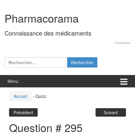
Aller
Sauter
au
au
Pharmacorama
contenu
menu
principal
Connaissance des médicaments
Connexion
Rechercher :
Menu
Accueil
›
Quizz
Précédent
Suivant
Question # 295