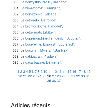
Le benzylthiouracile, Basdène*,
Le bimatoprost, Lumigan*,
Le bortézomib, Velcade*,
Le cétrorélix, Cétrotide*,
La bromocriptine, Parlodel*,
Le cétuximab, Erbitux*,
La buprénorphine,Temgésic*, Subutex*,
La buséréline, Bigonist*, Supréfact*,
Le busulfan, Myleran*,Busilvex*,
Le dabigatran, Pradaxa*,
La dacarbazine, Déticène*,
1
2
3
4
5
6
7
8
9
10
11
12
13
14
15
16
17
18
19
20
21
22
23
24
25
26
27
28
29
30
31
32
33
34
35
36
37
Articles récents