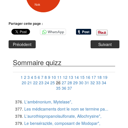
Nok
Partager cette page :
WhatsApp
Précédent
Suivant
Sommaire quizz
1
2
3
4
5
6
7
8
9
10
11
12
13
14
15
16
17
18
19
20
21
22
23
24
25
26
27
28
29
30
31
32
33
34
35
36
37
L'ambénonium, Mytelase*,
Les médicaments dont le nom se termine pa...
L'aurothiopropanolsulfonate, Allochrysine*,
Le bensérazide, composant de Modopar*,