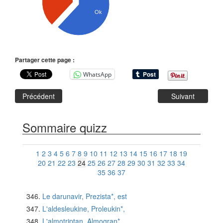
Ok
Partager cette page :
WhatsApp
Précédent
Suivant
Sommaire quizz
1
2
3
4
5
6
7
8
9
10
11
12
13
14
15
16
17
18
19
20
21
22
23
24
25
26
27
28
29
30
31
32
33
34
35
36
37
Le darunavir, Prezista*, est
L'aldesleukine, Proleukin*,
L'almotriptan, Almogran*,