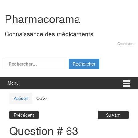
Aller
Sauter
au
au
Pharmacorama
contenu
menu
principal
Connaissance des médicaments
Connexion
Rechercher :
Menu
Accueil
›
Quizz
Précédent
Suivant
Question # 63