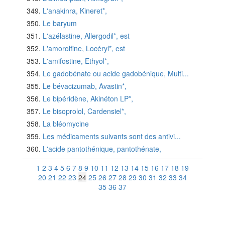
L'anakinra, Kineret*,
Le baryum
L'azélastine, Allergodil*, est
L'amorolfine, Locéryl*, est
L'amifostine, Ethyol*,
Le gadobénate ou acide gadobénique, Multi...
Le bévacizumab, Avastin*,
Le bipéridène, Akinéton LP*,
Le bisoprolol, Cardensiel*,
La bléomycine
Les médicaments suivants sont des antivi...
L'acide pantothénique, pantothénate,
1
2
3
4
5
6
7
8
9
10
11
12
13
14
15
16
17
18
19
20
21
22
23
24
25
26
27
28
29
30
31
32
33
34
35
36
37