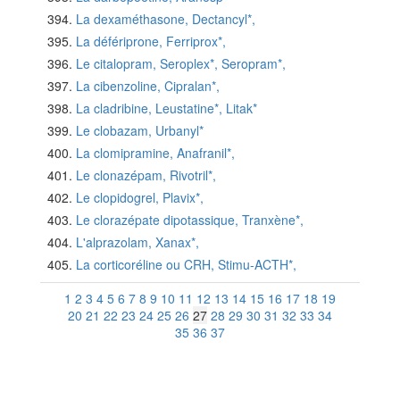
La dexaméthasone, Dectancyl*,
La défériprone, Ferriprox*,
Le citalopram, Seroplex*, Seropram*,
La cibenzoline, Cipralan*,
La cladribine, Leustatine*, Litak*
Le clobazam, Urbanyl*
La clomipramine, Anafranil*,
Le clonazépam, Rivotril*,
Le clopidogrel, Plavix*,
Le clorazépate dipotassique, Tranxène*,
L'alprazolam, Xanax*,
La corticoréline ou CRH, Stimu-ACTH*,
1
2
3
4
5
6
7
8
9
10
11
12
13
14
15
16
17
18
19
20
21
22
23
24
25
26
27
28
29
30
31
32
33
34
35
36
37