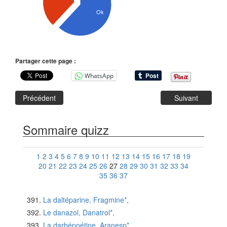
Ok
Partager cette page :
WhatsApp
Précédent
Suivant
Sommaire quizz
1
2
3
4
5
6
7
8
9
10
11
12
13
14
15
16
17
18
19
20
21
22
23
24
25
26
27
28
29
30
31
32
33
34
35
36
37
La daltéparine, Fragmine*,
Le danazol, Danatrol*,
La darbépoétine, Aranesp*