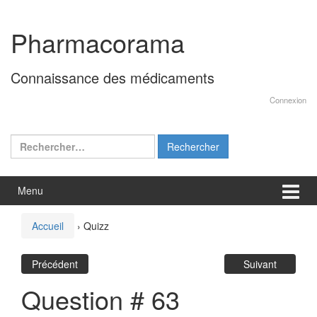
Aller
Sauter
au
au
Pharmacorama
contenu
menu
principal
Connaissance des médicaments
Connexion
Rechercher :
Menu
Accueil
›
Quizz
Précédent
Suivant
Question # 63