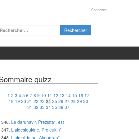
Connexion
chercher :
Sommaire quizz
1
2
3
4
5
6
7
8
9
10
11
12
13
14
15
16
17
18
19
20
21
22
23
24
25
26
27
28
29
30
31
32
33
34
35
36
37
Le darunavir, Prezista*, est
L'aldesleukine, Proleukin*,
L'almotriptan, Almogran*,