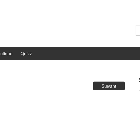
Re
utique
Quizz
Suivant