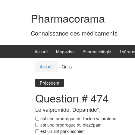
Aller
Sauter
au
au
Pharmacorama
contenu
menu
principal
Connaissance des médicaments
Accueil
Magazine
Pharmacologie
Thérape
Accueil
›
Quizz
Précédent
Question # 474
Le valpromide, Dépamide*,
est une prodrogue de l'acide valproïque
est une prodrogue du diazépam
est un antiparkinsonien