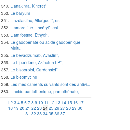
L'anakinra, Kineret*,
Le baryum
L'azélastine, Allergodil*, est
L'amorolfine, Locéryl*, est
L'amifostine, Ethyol*,
Le gadobénate ou acide gadobénique,
Multi...
Le bévacizumab, Avastin*,
Le bipéridène, Akinéton LP*,
Le bisoprolol, Cardensiel*,
La bléomycine
Les médicaments suivants sont des antivi...
L'acide pantothénique, pantothénate,
1
2
3
4
5
6
7
8
9
10
11
12
13
14
15
16
17
18
19
20
21
22
23
24
25
26
27
28
29
30
31
32
33
34
35
36
37