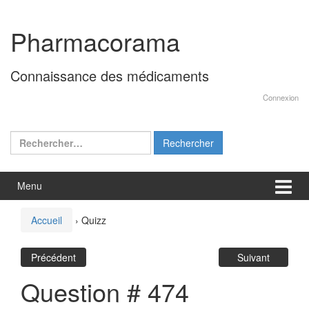
Aller
Sauter
au
au
Pharmacorama
contenu
menu
principal
Connaissance des médicaments
Connexion
Rechercher :
Menu
Accueil
›
Quizz
Précédent
Suivant
Question # 474