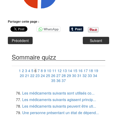
Partager cette page :
WhatsApp
Précédent
Suivant
Sommaire quizz
1
2
3
4
5
6
7
8
9
10
11
12
13
14
15
16
17
18
19
20
21
22
23
24
25
26
27
28
29
30
31
32
33
34
35
36
37
Les médicaments suivants sont utilisés co...
Les médicaments suivants agissent princip...
Les médicaments suivants peuvent être uti...
Une personne présentant un état de dépend...