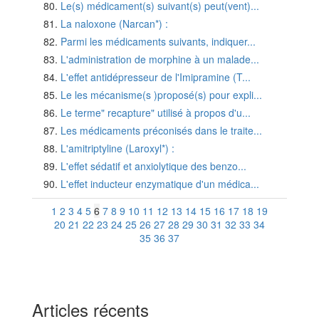
Le(s) médicament(s) suivant(s) peut(vent)...
La naloxone (Narcan*) :
Parmi les médicaments suivants, indiquer...
L'administration de morphine à un malade...
L'effet antidépresseur de l'Imipramine (T...
Le les mécanisme(s )proposé(s) pour expli...
Le terme" recapture" utilisé à propos d'u...
Les médicaments préconisés dans le traite...
L'amitriptyline (Laroxyl*) :
L'effet sédatif et anxiolytique des benzo...
L'effet inducteur enzymatique d'un médica...
1
2
3
4
5
6
7
8
9
10
11
12
13
14
15
16
17
18
19
20
21
22
23
24
25
26
27
28
29
30
31
32
33
34
35
36
37
Articles récents