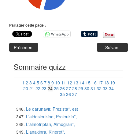
Partager cette page :
WhatsApp
Précédent
Suivant
Sommaire quizz
1
2
3
4
5
6
7
8
9
10
11
12
13
14
15
16
17
18
19
20
21
22
23
24
25
26
27
28
29
30
31
32
33
34
35
36
37
Le darunavir, Prezista*, est
L'aldesleukine, Proleukin*,
L'almotriptan, Almogran*,
L'anakinra, Kineret*,