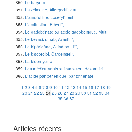
Le baryum
L'azélastine, Allergodil*, est
L'amorolfine, Locéryl*, est
L'amifostine, Ethyol*,
Le gadobénate ou acide gadobénique, Multi...
Le bévacizumab, Avastin*,
Le bipéridène, Akinéton LP*,
Le bisoprolol, Cardensiel*,
La bléomycine
Les médicaments suivants sont des antivi...
L'acide pantothénique, pantothénate,
1
2
3
4
5
6
7
8
9
10
11
12
13
14
15
16
17
18
19
20
21
22
23
24
25
26
27
28
29
30
31
32
33
34
35
36
37
Articles récents