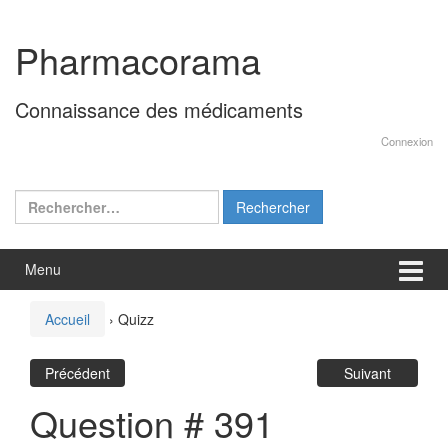
Aller
Sauter
au
au
Pharmacorama
contenu
menu
principal
Connaissance des médicaments
Connexion
Rechercher :
Menu
Accueil
›
Quizz
Précédent
Suivant
Question # 391