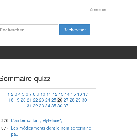
Connexion
chercher :
Sommaire quizz
1
2
3
4
5
6
7
8
9
10
11
12
13
14
15
16
17
18
19
20
21
22
23
24
25
26
27
28
29
30
31
32
33
34
35
36
37
L'ambénonium, Mytelase*,
Les médicaments dont le nom se termine
pa...