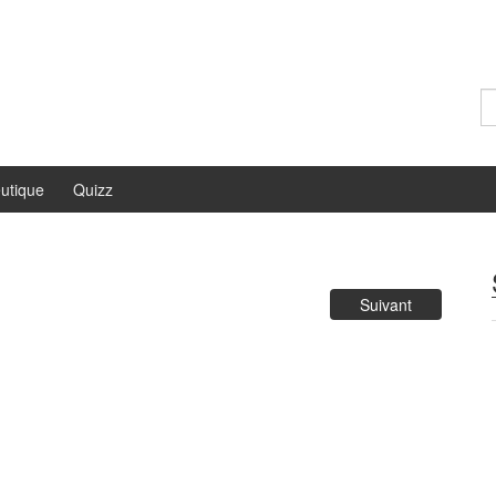
Re
utique
Quizz
Suivant