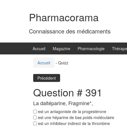
Aller
Sauter
au
au
Pharmacorama
contenu
menu
principal
Connaissance des médicaments
Accueil
Magazine
Pharmacologie
Thérape
Accueil
›
Quizz
Précédent
Question # 391
La daltéparine, Fragmine*,
est un antagoniste de la progestérone
est une héparine de bas poids moléculaire
est un inhibiteur indirect de la thrombine