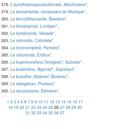
L'aurothiopropanolsulfonate, Allochrysine*,
Le bensérazide, composant de Modopar*,
Le benzylthiouracile, Basdène*,
Le bimatoprost, Lumigan*,
Le bortézomib, Velcade*,
Le cétrorélix, Cétrotide*,
La bromocriptine, Parlodel*,
Le cétuximab, Erbitux*,
La buprénorphine,Temgésic*, Subutex*,
La buséréline, Bigonist*, Supréfact*,
Le busulfan, Myleran*,Busilvex*,
Le dabigatran, Pradaxa*,
La dacarbazine, Déticène*,
1
2
3
4
5
6
7
8
9
10
11
12
13
14
15
16
17
18
19
20
21
22
23
24
25
26
27
28
29
30
31
32
33
34
35
36
37