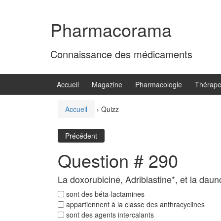
Aller
Sauter
au
au
Pharmacorama
contenu
menu
principal
Connaissance des médicaments
Accueil
Magazine
Pharmacologie
Thérape
Accueil
›
Quizz
Précédent
Question # 290
La doxorubicine, Adriblastine*, et la daun
sont des béta-lactamines
appartiennent à la classe des anthracyclines
sont des agents intercalants