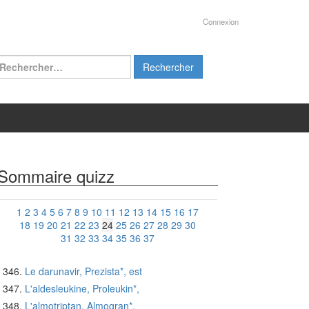
Connexion
chercher :
Sommaire quizz
1
2
3
4
5
6
7
8
9
10
11
12
13
14
15
16
17
18
19
20
21
22
23
24
25
26
27
28
29
30
31
32
33
34
35
36
37
Le darunavir, Prezista*, est
L'aldesleukine, Proleukin*,
L'almotriptan, Almogran*,