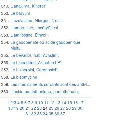
L'anakinra, Kineret*,
Le baryum
L'azélastine, Allergodil*, est
L'amorolfine, Locéryl*, est
L'amifostine, Ethyol*,
Le gadobénate ou acide gadobénique,
Multi...
Le bévacizumab, Avastin*,
Le bipéridène, Akinéton LP*,
Le bisoprolol, Cardensiel*,
La bléomycine
Les médicaments suivants sont des antivi...
L'acide pantothénique, pantothénate,
1
2
3
4
5
6
7
8
9
10
11
12
13
14
15
16
17
18
19
20
21
22
23
24
25
26
27
28
29
30
31
32
33
34
35
36
37