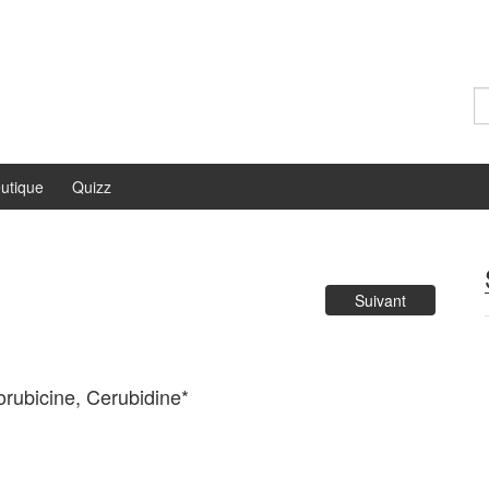
Re
utique
Quizz
Suivant
orubicine, Cerubidine*