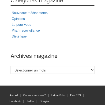
Nouveaux médicaments
Opinions
Lu pour vous
Pharmacovigilance
Diététique
Archives magazine
Archives
magazine
Accueil
Qui sommes-nous?
Lettre d’info
Flux RSS
Facebook
Twitter
Google+