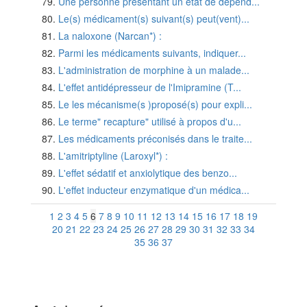
Une personne présentant un état de dépend...
Le(s) médicament(s) suivant(s) peut(vent)...
La naloxone (Narcan*) :
Parmi les médicaments suivants, indiquer...
L'administration de morphine à un malade...
L'effet antidépresseur de l'Imipramine (T...
Le les mécanisme(s )proposé(s) pour expli...
Le terme" recapture" utilisé à propos d'u...
Les médicaments préconisés dans le traite...
L'amitriptyline (Laroxyl*) :
L'effet sédatif et anxiolytique des benzo...
L'effet inducteur enzymatique d'un médica...
1
2
3
4
5
6
7
8
9
10
11
12
13
14
15
16
17
18
19
20
21
22
23
24
25
26
27
28
29
30
31
32
33
34
35
36
37