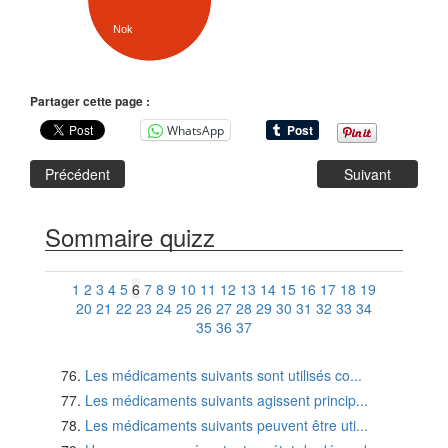
Nok
Partager cette page :
WhatsApp
Précédent
Suivant
Sommaire quizz
1
2
3
4
5
6
7
8
9
10
11
12
13
14
15
16
17
18
19
20
21
22
23
24
25
26
27
28
29
30
31
32
33
34
35
36
37
Les médicaments suivants sont utilisés co...
Les médicaments suivants agissent princip...
Les médicaments suivants peuvent être uti...