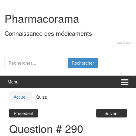
Aller
Sauter
au
au
Pharmacorama
contenu
menu
principal
Connaissance des médicaments
Connexion
Rechercher :
Menu
Accueil
›
Quizz
Précédent
Suivant
Question # 290