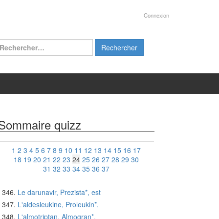
Connexion
chercher :
Sommaire quizz
1
2
3
4
5
6
7
8
9
10
11
12
13
14
15
16
17
18
19
20
21
22
23
24
25
26
27
28
29
30
31
32
33
34
35
36
37
Le darunavir, Prezista*, est
L'aldesleukine, Proleukin*,
L'almotriptan, Almogran*,