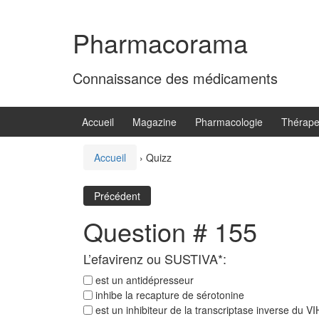
Aller
Sauter
au
au
Pharmacorama
contenu
menu
principal
Connaissance des médicaments
Accueil
Magazine
Pharmacologie
Thérape
Accueil
›
Quizz
Précédent
Question # 155
L’efavirenz ou SUSTIVA*:
est un antidépresseur
inhibe la recapture de sérotonine
est un inhibiteur de la transcriptase inverse du VI