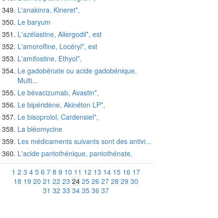
L'anakinra, Kineret*,
Le baryum
L'azélastine, Allergodil*, est
L'amorolfine, Locéryl*, est
L'amifostine, Ethyol*,
Le gadobénate ou acide gadobénique,
Multi...
Le bévacizumab, Avastin*,
Le bipéridène, Akinéton LP*,
Le bisoprolol, Cardensiel*,
La bléomycine
Les médicaments suivants sont des antivi...
L'acide pantothénique, pantothénate,
1
2
3
4
5
6
7
8
9
10
11
12
13
14
15
16
17
18
19
20
21
22
23
24
25
26
27
28
29
30
31
32
33
34
35
36
37