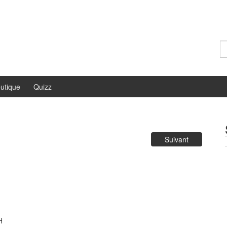
Re
utique
Quizz
Suivant
H