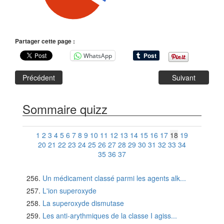
Partager cette page :
WhatsApp
Précédent
Suivant
Sommaire quizz
1
2
3
4
5
6
7
8
9
10
11
12
13
14
15
16
17
18
19
20
21
22
23
24
25
26
27
28
29
30
31
32
33
34
35
36
37
Un médicament classé parmi les agents alk...
L'ion superoxyde
La superoxyde dismutase
Les anti-arythmiques de la classe I agiss...