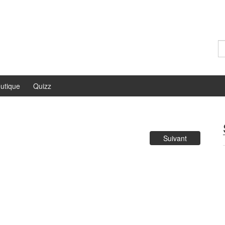
Re
utique
Quizz
Suivant