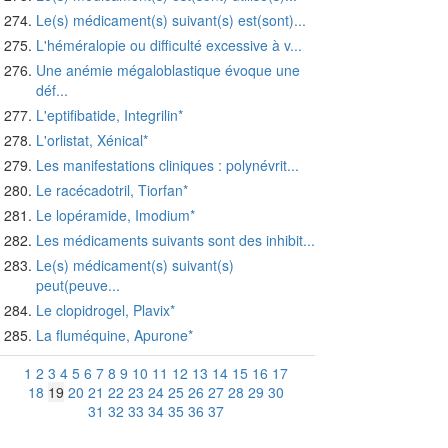
Le(s) médicament(s) suivant(s) est(sont)...
L'héméralopie ou difficulté excessive à v...
Une anémie mégaloblastique évoque une
déf...
L'eptifibatide, Integrilin*
L'orlistat, Xénical*
Les manifestations cliniques : polynévrit...
Le racécadotril, Tiorfan*
Le lopéramide, Imodium*
Les médicaments suivants sont des inhibit...
Le(s) médicament(s) suivant(s)
peut(peuve...
Le clopidrogel, Plavix*
La fluméquine, Apurone*
1
2
3
4
5
6
7
8
9
10
11
12
13
14
15
16
17
18
19
20
21
22
23
24
25
26
27
28
29
30
31
32
33
34
35
36
37