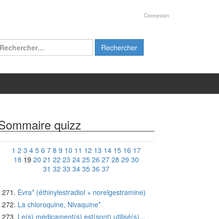
Connexion
chercher :
Sommaire quizz
1
2
3
4
5
6
7
8
9
10
11
12
13
14
15
16
17
18
19
20
21
22
23
24
25
26
27
28
29
30
31
32
33
34
35
36
37
Evra* (éthinylestradiol + norelgestramine)
La chloroquine, Nivaquine*
Le(s) médicament(s) est(sont) utilisé(s)...