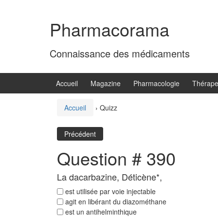
Aller
Sauter
au
au
Pharmacorama
contenu
menu
principal
Connaissance des médicaments
Accueil
Magazine
Pharmacologie
Thérape
Accueil
›
Quizz
Précédent
Question # 390
La dacarbazine, Déticène*,
est utilisée par voie injectable
agit en libérant du diazométhane
est un antihelminthique