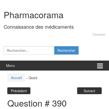
Aller
Sauter
au
au
Pharmacorama
contenu
menu
principal
Connaissance des médicaments
Connexion
Rechercher :
Menu
Accueil
›
Quizz
Précédent
Suivant
Question # 390