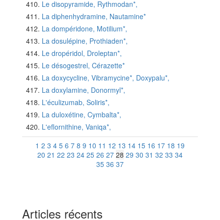
Le disopyramide, Rythmodan*,
La diphenhydramine, Nautamine*
La dompéridone, Motilium*,
La dosulépine, Prothiaden*,
Le dropéridol, Droleptan*,
Le désogestrel, Cérazette*
La doxycycline, Vibramycine*, Doxypalu*,
La doxylamine, Donormyl*,
L'éculizumab, Soliris*,
La duloxétine, Cymbalta*,
L'eflornithine, Vaniqa*,
1
2
3
4
5
6
7
8
9
10
11
12
13
14
15
16
17
18
19
20
21
22
23
24
25
26
27
28
29
30
31
32
33
34
35
36
37
Articles récents