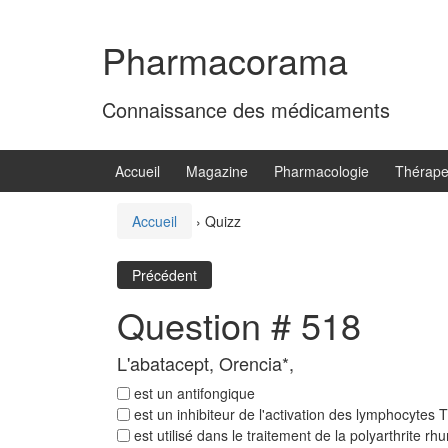
Aller
Sauter
au
au
Pharmacorama
contenu
menu
principal
Connaissance des médicaments
Accueil
Magazine
Pharmacologie
Thérape
Accueil
›
Quizz
Précédent
Question # 518
L'abatacept, Orencia*,
est un antifongique
est un inhibiteur de l'activation des lymphocytes T
est utilisé dans le traitement de la polyarthrite r