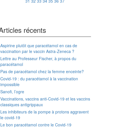
31
32
33
34
35
36
37
Articles récents
Aspirine plutôt que paracétamol en cas de
vaccination par le vaccin Astra-Zeneca ?
Lettre au Professeur Fischer, à propos du
paracétamol
Pas de paracétamol chez la femme enceinte?
Covid-19 : du paracétamol à la vaccination
impossible
Sanofi, l’ogre
Vaccinations, vaccins anti-Covid-19 et les vaccins
classiques antigrippaux
Les inhibiteurs de la pompe à protons aggravent
le covid-19
Le bon paracétamol contre le Covid-19