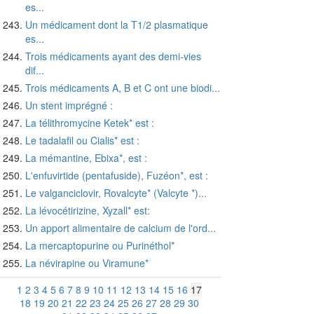
es...
Un médicament dont la T1/2 plasmatique
es...
Trois médicaments ayant des demi-vies
dif...
Trois médicaments A, B et C ont une biodi...
Un stent imprégné :
La télithromycine Ketek* est :
Le tadalafil ou Cialis* est :
La mémantine, Ebixa*, est :
L'enfuvirtide (pentafuside), Fuzéon*, est :
Le valganciclovir, Rovalcyte* (Valcyte *)...
La lévocétirizine, Xyzall* est:
Un apport alimentaire de calcium de l'ord...
La mercaptopurine ou Purinéthol*
La névirapine ou Viramune*
1
2
3
4
5
6
7
8
9
10
11
12
13
14
15
16
17
18
19
20
21
22
23
24
25
26
27
28
29
30