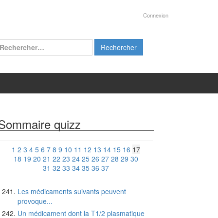
Connexion
chercher :
Sommaire quizz
1
2
3
4
5
6
7
8
9
10
11
12
13
14
15
16
17
18
19
20
21
22
23
24
25
26
27
28
29
30
31
32
33
34
35
36
37
Les médicaments suivants peuvent
provoque...
Un médicament dont la T1/2 plasmatique