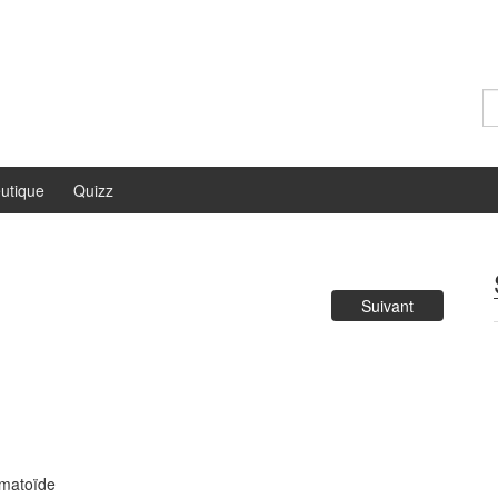
Re
utique
Quizz
Suivant
humatoïde