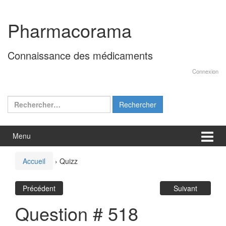
Aller
Sauter
au
au
Pharmacorama
contenu
menu
principal
Connaissance des médicaments
Connexion
Rechercher :
Menu
Accueil
›
Quizz
Précédent
Suivant
Question # 518