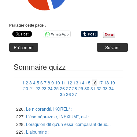
Partager cette page :
WhatsApp
Précédent
Suivant
Sommaire quizz
1
2
3
4
5
6
7
8
9
10
11
12
13
14
15
16
17
18
19
20
21
22
23
24
25
26
27
28
29
30
31
32
33
34
35
36
37
Le nicorandil, IKOREL* :
L'ésoméprazole, INEXIUM*, est :
Lorsqu'on dit qu'un essai comparant deux...
L'albumine :