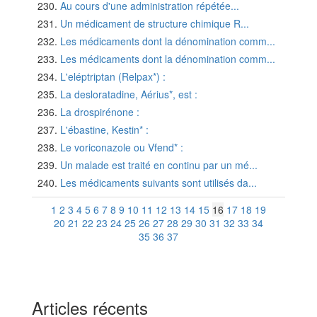
Au cours d'une administration répétée...
Un médicament de structure chimique R...
Les médicaments dont la dénomination comm...
Les médicaments dont la dénomination comm...
L'eléptriptan (Relpax*) :
La desloratadine, Aérius*, est :
La drospirénone :
L'ébastine, Kestin* :
Le voriconazole ou Vfend* :
Un malade est traité en continu par un mé...
Les médicaments suivants sont utilisés da...
1
2
3
4
5
6
7
8
9
10
11
12
13
14
15
16
17
18
19
20
21
22
23
24
25
26
27
28
29
30
31
32
33
34
35
36
37
Articles récents