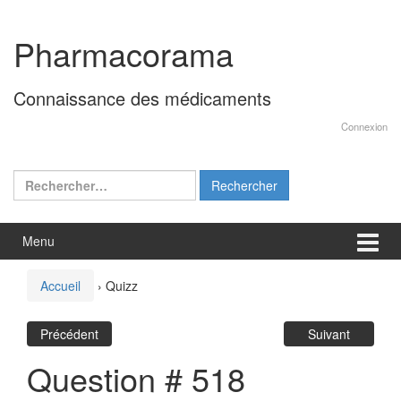
Aller
Sauter
au
au
Pharmacorama
contenu
menu
principal
Connaissance des médicaments
Connexion
Rechercher :
Menu
Accueil
›
Quizz
Précédent
Suivant
Question # 518