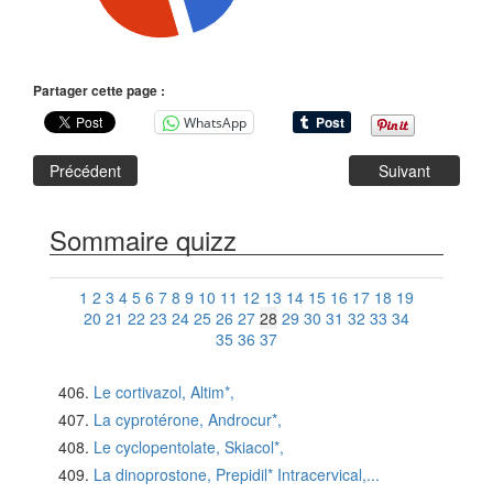
Partager cette page :
WhatsApp
Précédent
Suivant
Sommaire quizz
1
2
3
4
5
6
7
8
9
10
11
12
13
14
15
16
17
18
19
20
21
22
23
24
25
26
27
28
29
30
31
32
33
34
35
36
37
Le cortivazol, Altim*,
La cyprotérone, Androcur*,
Le cyclopentolate, Skiacol*,
La dinoprostone, Prepidil* Intracervical,...