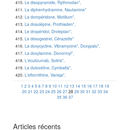
Le disopyramide, Rythmodan*,
La diphenhydramine, Nautamine*
La dompéridone, Motilium*,
La dosulépine, Prothiaden*,
Le dropéridol, Droleptan*,
Le désogestrel, Cérazette*
La doxycycline, Vibramycine*, Doxypalu*,
La doxylamine, Donormyl*,
L'éculizumab, Soliris*,
La duloxétine, Cymbalta*,
L'eflornithine, Vaniqa*,
1
2
3
4
5
6
7
8
9
10
11
12
13
14
15
16
17
18
19
20
21
22
23
24
25
26
27
28
29
30
31
32
33
34
35
36
37
Articles récents