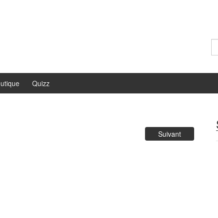
Re
utique
Quizz
Suivant