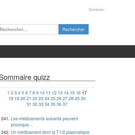
Connexion
chercher :
Sommaire quizz
1
2
3
4
5
6
7
8
9
10
11
12
13
14
15
16
17
18
19
20
21
22
23
24
25
26
27
28
29
30
31
32
33
34
35
36
37
Les médicaments suivants peuvent
provoque...
Un médicament dont la T1/2 plasmatique