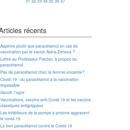
31
32
33
34
35
36
37
Articles récents
Aspirine plutôt que paracétamol en cas de
vaccination par le vaccin Astra-Zeneca ?
Lettre au Professeur Fischer, à propos du
paracétamol
Pas de paracétamol chez la femme enceinte?
Covid-19 : du paracétamol à la vaccination
impossible
Sanofi, l’ogre
Vaccinations, vaccins anti-Covid-19 et les vaccins
classiques antigrippaux
Les inhibiteurs de la pompe à protons aggravent
le covid-19
Le bon paracétamol contre le Covid-19