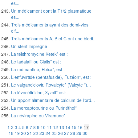
es...
Un médicament dont la T1/2 plasmatique
es...
Trois médicaments ayant des demi-vies
dif...
Trois médicaments A, B et C ont une biodi...
Un stent imprégné :
La télithromycine Ketek* est :
Le tadalafil ou Cialis* est :
La mémantine, Ebixa*, est :
L'enfuvirtide (pentafuside), Fuzéon*, est :
Le valganciclovir, Rovalcyte* (Valcyte *)...
La lévocétirizine, Xyzall* est:
Un apport alimentaire de calcium de l'ord...
La mercaptopurine ou Purinéthol*
La névirapine ou Viramune*
1
2
3
4
5
6
7
8
9
10
11
12
13
14
15
16
17
18
19
20
21
22
23
24
25
26
27
28
29
30