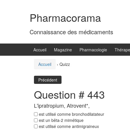
Aller
Sauter
au
au
Pharmacorama
contenu
menu
principal
Connaissance des médicaments
Accueil
Magazine
Pharmacologie
Thérape
Accueil
›
Quizz
Précédent
Question # 443
L'ipratropium, Atrovent*,
est utilisé comme bronchodilatateur
est un bêta-2 mimétique
est utilisé comme antimigraineux