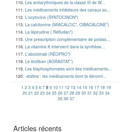
Les antiarythmiques de la classe III de W...
Les médicaments inhibiteurs des canaux so...
L'ocytocine (SYNTOCINON*)
La calcitonine (MIACALCIC*, CIBACALCINE*)
La lépirudine ( Réfludan*)
Une prescription complémentaire de potass...
La vitamine K intervient dans la synthèse...
L'abciximab (RÉOPRO*)
Le tirofiban (AGRASTAT*)
Les bisphosphonates sont des médicaments...
-statine : les médicaments dont la dénomi...
1
2
3
4
5
6
7
8
9
10
11
12
13
14
15
16
17
18
19
20
21
22
23
24
25
26
27
28
29
30
31
32
33
34
35
36
37
Articles récents