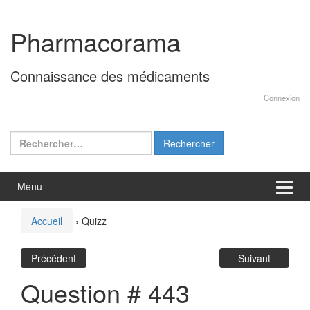
Aller
Sauter
au
au
Pharmacorama
contenu
menu
principal
Connaissance des médicaments
Connexion
Rechercher :
Menu
Accueil
›
Quizz
Précédent
Suivant
Question # 443