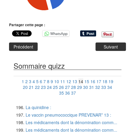
Partager cette page :
WhatsApp
Précédent
Suivant
Sommaire quizz
1
2
3
4
5
6
7
8
9
10
11
12
13
14
15
16
17
18
19
20
21
22
23
24
25
26
27
28
29
30
31
32
33
34
35
36
37
La quinidine :
Le vaccin pneumococcique PREVENAR* 13 :
Les médicaments dont la dénomination comm...
Les médicaments dont la dénomination comm...