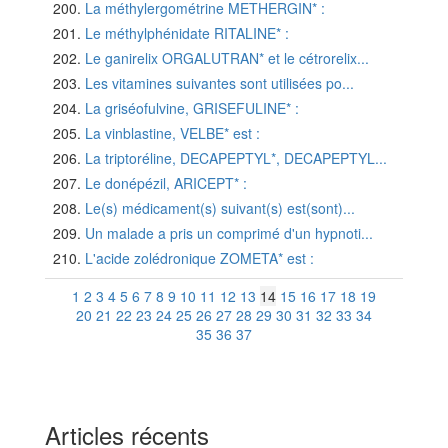
La méthylergométrine METHERGIN* :
Le méthylphénidate RITALINE* :
Le ganirelix ORGALUTRAN* et le cétrorelix...
Les vitamines suivantes sont utilisées po...
La griséofulvine, GRISEFULINE* :
La vinblastine, VELBE* est :
La triptoréline, DECAPEPTYL*, DECAPEPTYL...
Le donépézil, ARICEPT* :
Le(s) médicament(s) suivant(s) est(sont)...
Un malade a pris un comprimé d'un hypnoti...
L'acide zolédronique ZOMETA* est :
1
2
3
4
5
6
7
8
9
10
11
12
13
14
15
16
17
18
19
20
21
22
23
24
25
26
27
28
29
30
31
32
33
34
35
36
37
Articles récents