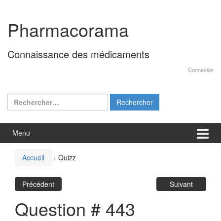
Aller
Sauter
au
au
Pharmacorama
contenu
menu
principal
Connaissance des médicaments
Connexion
Rechercher :
Menu
Accueil
›
Quizz
Précédent
Suivant
Question # 443