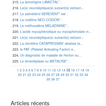
La lamotrigine LAMICTAL* :
Le(s) neuroleptique(s) suivant(s) est(son...
Le salmétérol SEREVENT* est :
La codéine NEO-CODION* :
Le méthoxalène MELADININE* :
L'acide mycophénolique ou mycophénolate m...
Le(s) neuroleptique(s) suivant(s) est(son...
La clonidine CATAPRESSAN* abaisse la...
le PAF (Platelet Activating Factor) e...
Un diagnostic de maladie de Horton ou...
Le ténectéplase ou METALYSE* :
1
2
3
4
5
6
7
8
9
10
11
12
13
14
15
16
17
18
19
20
21
22
23
24
25
26
27
28
29
30
31
32
33
34
35
36
37
Articles récents