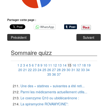
Partager cette page :
WhatsApp
Précédent
Suivant
Sommaire quizz
1
2
3
4
5
6
7
8
9
10
11
12
13
14
15
16
17
18
19
20
21
22
23
24
25
26
27
28
29
30
31
32
33
34
35
36
37
Une des « statines » suivantes a été reti...
Parmi les médicaments actuellement utilis...
Le coenzyme Q10 ou ubidécarénone :
La spiramycine ROVAMYCINE*: