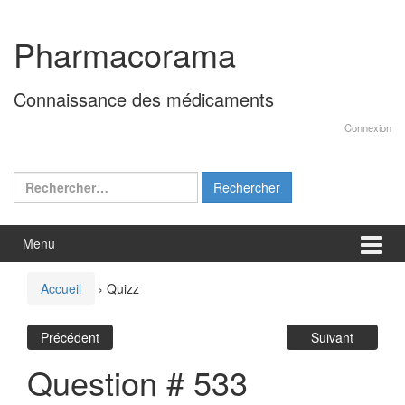
Aller
Sauter
au
au
Pharmacorama
contenu
menu
principal
Connaissance des médicaments
Connexion
Rechercher :
Menu
Accueil
›
Quizz
Précédent
Suivant
Question # 533