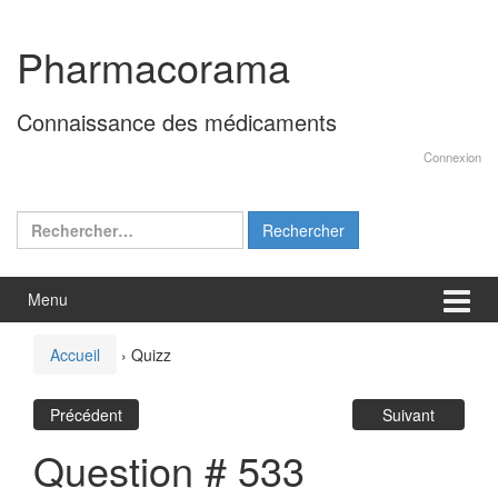
Aller
Sauter
au
au
Pharmacorama
contenu
menu
principal
Connaissance des médicaments
Connexion
Rechercher :
Menu
Accueil
›
Quizz
Précédent
Suivant
Question # 533