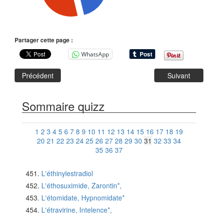
Partager cette page :
WhatsApp
Précédent
Suivant
Sommaire quizz
1
2
3
4
5
6
7
8
9
10
11
12
13
14
15
16
17
18
19
20
21
22
23
24
25
26
27
28
29
30
31
32
33
34
35
36
37
L'éthinylestradiol
L'éthosuximide, Zarontin*,
L'étomidate, Hypnomidate*
L'étravirine, Intelence*,