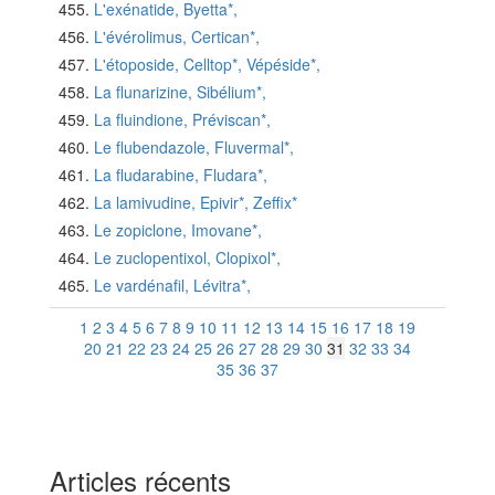
L'exénatide, Byetta*,
L'évérolimus, Certican*,
L'étoposide, Celltop*, Vépéside*,
La flunarizine, Sibélium*,
La fluindione, Préviscan*,
Le flubendazole, Fluvermal*,
La fludarabine, Fludara*,
La lamivudine, Epivir*, Zeffix*
Le zopiclone, Imovane*,
Le zuclopentixol, Clopixol*,
Le vardénafil, Lévitra*,
1
2
3
4
5
6
7
8
9
10
11
12
13
14
15
16
17
18
19
20
21
22
23
24
25
26
27
28
29
30
31
32
33
34
35
36
37
Articles récents