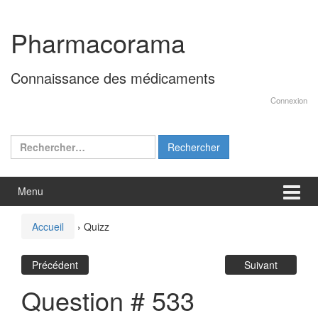
Aller
Sauter
au
au
Pharmacorama
contenu
menu
principal
Connaissance des médicaments
Connexion
Rechercher :
Menu
Accueil
›
Quizz
Précédent
Suivant
Question # 533