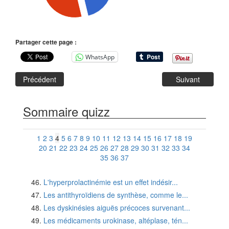
Partager cette page :
WhatsApp
Précédent
Suivant
Sommaire quizz
1
2
3
4
5
6
7
8
9
10
11
12
13
14
15
16
17
18
19
20
21
22
23
24
25
26
27
28
29
30
31
32
33
34
35
36
37
L'hyperprolactinémie est un effet indésir...
Les antithyroïdiens de synthèse, comme le...
Les dyskinésies aiguës précoces survenant...
Les médicaments urokinase, altéplase, tén...