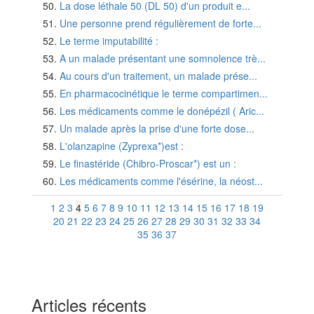
La dose léthale 50 (DL 50) d'un produit e...
Une personne prend régulièrement de forte...
Le terme imputabilité :
A un malade présentant une somnolence trè...
Au cours d'un traitement, un malade prése...
En pharmacocinétique le terme compartimen...
Les médicaments comme le donépézil ( Aric...
Un malade après la prise d'une forte dose...
L'olanzapine (Zyprexa*)est :
Le finastéride (Chibro-Proscar*) est un :
Les médicaments comme l'ésérine, la néost...
1
2
3
4
5
6
7
8
9
10
11
12
13
14
15
16
17
18
19
20
21
22
23
24
25
26
27
28
29
30
31
32
33
34
35
36
37
Articles récents