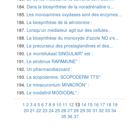
Dans la biosynthèse de la noradrénaline o...
Les monoamines oxydases sont des enzymes...
La biosynthèse de la sérotonine :
Lorsqu'un médiateur agit sur des cellules...
La biosynthèse du monoxyde d'azote NO s'e...
Le précurseur des prostaglandines et des...
Le montélukast SINGULAIR* est :
Le sirolimus RAPAMUNE* :
Un pharmacobézoard :
La scopolamine, SCOPODERM TTS*:
Le mivacuronium MIVACRON* :
Le modafinil MODIODAL* :
1
2
3
4
5
6
7
8
9
10
11
12
13
14
15
16
17
18
19
20
21
22
23
24
25
26
27
28
29
30
31
32
33
34
35
36
37