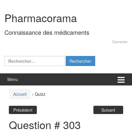
Aller
Sauter
au
au
Pharmacorama
contenu
menu
principal
Connaissance des médicaments
Connexion
Rechercher :
Menu
Accueil
›
Quizz
Précédent
Suivant
Question # 303