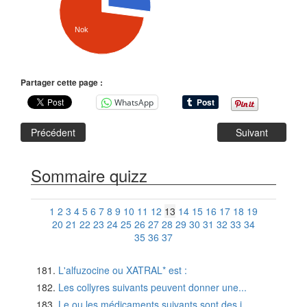
Nok
Partager cette page :
WhatsApp
Précédent
Suivant
Sommaire quizz
1
2
3
4
5
6
7
8
9
10
11
12
13
14
15
16
17
18
19
20
21
22
23
24
25
26
27
28
29
30
31
32
33
34
35
36
37
L'alfuzocine ou XATRAL* est :
Les collyres suivants peuvent donner une...
Le ou les médicaments suivants sont des i...