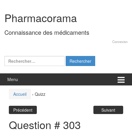
Aller
Sauter
au
au
Pharmacorama
contenu
menu
principal
Connaissance des médicaments
Connexion
Rechercher :
Menu
Accueil
›
Quizz
Précédent
Suivant
Question # 303