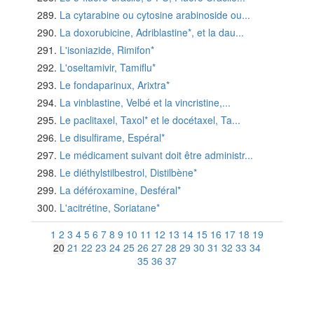
La cytarabine ou cytosine arabinoside ou...
La doxorubicine, Adriblastine*, et la dau...
L'isoniazide, Rimifon*
L'oseltamivir, Tamiflu*
Le fondaparinux, Arixtra*
La vinblastine, Velbé et la vincristine,...
Le paclitaxel, Taxol* et le docétaxel, Ta...
Le disulfirame, Espéral*
Le médicament suivant doit être administr...
Le diéthylstilbestrol, Distilbène*
La déféroxamine, Desféral*
L'acitrétine, Soriatane*
1
2
3
4
5
6
7
8
9
10
11
12
13
14
15
16
17
18
19
20
21
22
23
24
25
26
27
28
29
30
31
32
33
34
35
36
37