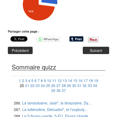
Nok
Partager cette page :
WhatsApp
Précédent
Suivant
Sommaire quizz
1
2
3
4
5
6
7
8
9
10
11
12
13
14
15
16
17
18
19
20
21
22
23
24
25
26
27
28
29
30
31
32
33
34
35
36
37
La tamsulosine, Josir*, la térazosine, Dy...
La toltérodine, Detrusitol*, et l'oxybuty...
Le 5-fluoro-uracile, 5-FU, Fluoro Uracile...