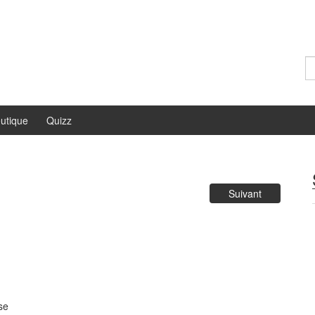
Re
utique
Quizz
Suivant
se