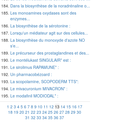
Dans la biosynthèse de la noradrénaline o...
Les monoamines oxydases sont des
enzymes...
La biosynthèse de la sérotonine :
Lorsqu'un médiateur agit sur des cellules...
La biosynthèse du monoxyde d'azote NO
s'e...
Le précurseur des prostaglandines et des...
Le montélukast SINGULAIR* est :
Le sirolimus RAPAMUNE* :
Un pharmacobézoard :
La scopolamine, SCOPODERM TTS*:
Le mivacuronium MIVACRON* :
Le modafinil MODIODAL* :
1
2
3
4
5
6
7
8
9
10
11
12
13
14
15
16
17
18
19
20
21
22
23
24
25
26
27
28
29
30
31
32
33
34
35
36
37