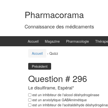
Aller
Sauter
au
au
Pharmacorama
contenu
menu
principal
Connaissance des médicaments
Accueil
Magazine
Pharmacologie
Thérape
Accueil
›
Quizz
Précédent
Question # 296
Le disulfirame, Espéral*
est un inhibiteur de l'alcool déshydrogénase
est un anxiolytique GABAmimétique
est un inhibiteur de l'acétaldéhyde déshydrogéna