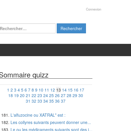
Connexion
chercher :
Sommaire quizz
1
2
3
4
5
6
7
8
9
10
11
12
13
14
15
16
17
18
19
20
21
22
23
24
25
26
27
28
29
30
31
32
33
34
35
36
37
L'alfuzocine ou XATRAL* est :
Les collyres suivants peuvent donner une...
Le ou les médicaments suivants sont des i...