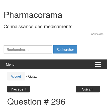
Aller
Sauter
au
au
Pharmacorama
contenu
menu
principal
Connaissance des médicaments
Connexion
Rechercher :
Menu
Accueil
›
Quizz
Précédent
Suivant
Question # 296