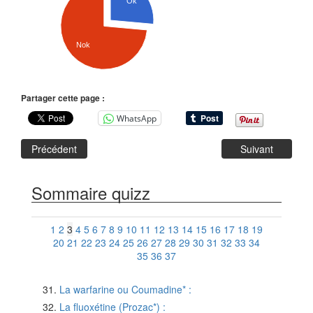
Ok
Nok
Partager cette page :
WhatsApp
Précédent
Suivant
Sommaire quizz
1
2
3
4
5
6
7
8
9
10
11
12
13
14
15
16
17
18
19
20
21
22
23
24
25
26
27
28
29
30
31
32
33
34
35
36
37
La warfarine ou Coumadine* :
La fluoxétine (Prozac*) :