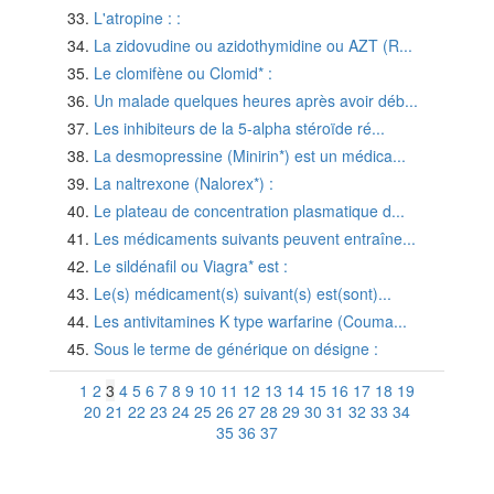
L'atropine : :
La zidovudine ou azidothymidine ou AZT (R...
Le clomifène ou Clomid* :
Un malade quelques heures après avoir déb...
Les inhibiteurs de la 5-alpha stéroïde ré...
La desmopressine (Minirin*) est un médica...
La naltrexone (Nalorex*) :
Le plateau de concentration plasmatique d...
Les médicaments suivants peuvent entraîne...
Le sildénafil ou Viagra* est :
Le(s) médicament(s) suivant(s) est(sont)...
Les antivitamines K type warfarine (Couma...
Sous le terme de générique on désigne :
1
2
3
4
5
6
7
8
9
10
11
12
13
14
15
16
17
18
19
20
21
22
23
24
25
26
27
28
29
30
31
32
33
34
35
36
37