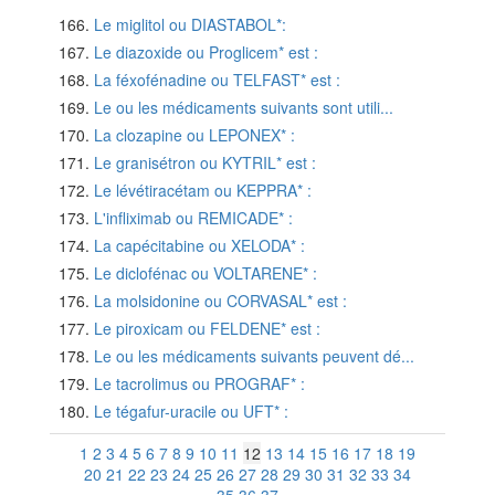
Le miglitol ou DIASTABOL*:
Le diazoxide ou Proglicem* est :
La féxofénadine ou TELFAST* est :
Le ou les médicaments suivants sont utili...
La clozapine ou LEPONEX* :
Le granisétron ou KYTRIL* est :
Le lévétiracétam ou KEPPRA* :
L'infliximab ou REMICADE* :
La capécitabine ou XELODA* :
Le diclofénac ou VOLTARENE* :
La molsidonine ou CORVASAL* est :
Le piroxicam ou FELDENE* est :
Le ou les médicaments suivants peuvent dé...
Le tacrolimus ou PROGRAF* :
Le tégafur-uracile ou UFT* :
1
2
3
4
5
6
7
8
9
10
11
12
13
14
15
16
17
18
19
20
21
22
23
24
25
26
27
28
29
30
31
32
33
34