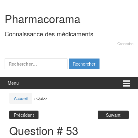
Aller
Sauter
au
au
Pharmacorama
contenu
menu
principal
Connaissance des médicaments
Connexion
Rechercher :
Menu
Accueil
›
Quizz
Précédent
Suivant
Question # 53