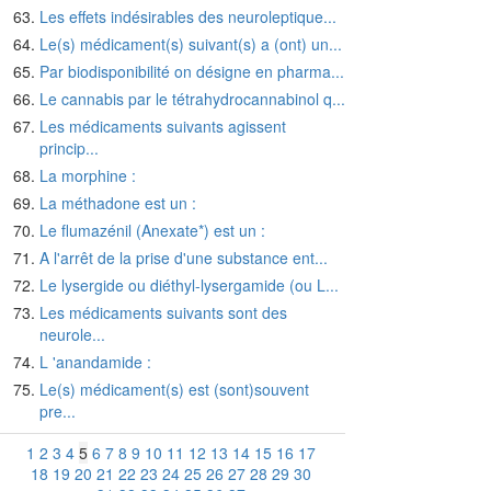
Les effets indésirables des neuroleptique...
Le(s) médicament(s) suivant(s) a (ont) un...
Par biodisponibilité on désigne en pharma...
Le cannabis par le tétrahydrocannabinol q...
Les médicaments suivants agissent
princip...
La morphine :
La méthadone est un :
Le flumazénil (Anexate*) est un :
A l'arrêt de la prise d'une substance ent...
Le lysergide ou diéthyl-lysergamide (ou L...
Les médicaments suivants sont des
neurole...
L 'anandamide :
Le(s) médicament(s) est (sont)souvent
pre...
1
2
3
4
5
6
7
8
9
10
11
12
13
14
15
16
17
18
19
20
21
22
23
24
25
26
27
28
29
30