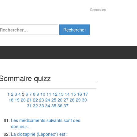
Connexion
chercher :
Sommaire quizz
1
2
3
4
5
6
7
8
9
10
11
12
13
14
15
16
17
18
19
20
21
22
23
24
25
26
27
28
29
30
31
32
33
34
35
36
37
Les médicaments suivants sont des
donneur...
La clozapine (Leponex*) est :