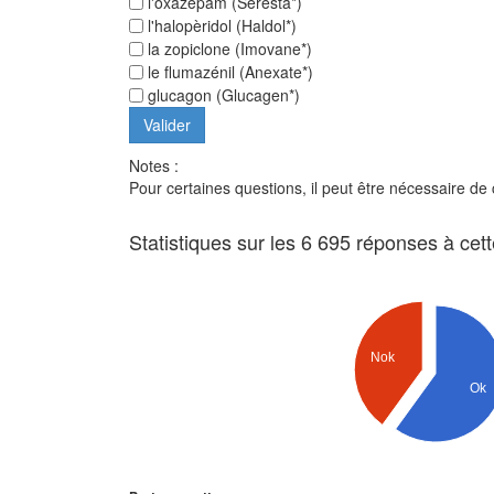
l'oxazépam (Séresta*)
l'halopèridol (Haldol*)
la zopiclone (Imovane*)
le flumazénil (Anexate*)
glucagon (Glucagen*)
Notes :
Pour certaines questions, il peut être nécessaire de
Statistiques sur les 6 695 réponses à cet
Nok
Ok