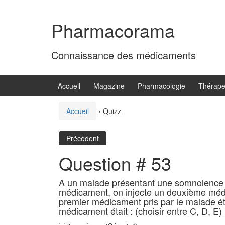
Aller
Sauter
au
au
Pharmacorama
contenu
menu
principal
Connaissance des médicaments
Accueil
Magazine
Pharmacologie
Thérape
Accueil
›
Quizz
Précédent
Question # 53
A un malade présentant une somnolence trè
médicament, on injecte un deuxième médi
premier médicament pris par le malade étai
médicament était : (choisir entre C, D, E)