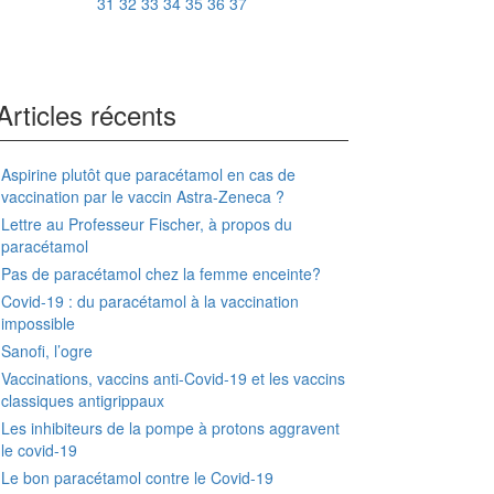
31
32
33
34
35
36
37
Articles récents
Aspirine plutôt que paracétamol en cas de
vaccination par le vaccin Astra-Zeneca ?
Lettre au Professeur Fischer, à propos du
paracétamol
Pas de paracétamol chez la femme enceinte?
Covid-19 : du paracétamol à la vaccination
impossible
Sanofi, l’ogre
Vaccinations, vaccins anti-Covid-19 et les vaccins
classiques antigrippaux
Les inhibiteurs de la pompe à protons aggravent
le covid-19
Le bon paracétamol contre le Covid-19