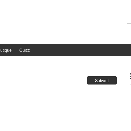
Re
utique
Quizz
Suivant