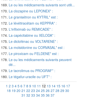
Le ou les médicaments suivants sont utili...
La clozapine ou LEPONEX* :
Le granisétron ou KYTRIL* est :
Le lévétiracétam ou KEPPRA* :
L'infliximab ou REMICADE* :
La capécitabine ou XELODA* :
Le diclofénac ou VOLTARENE* :
La molsidonine ou CORVASAL* est :
Le piroxicam ou FELDENE* est :
Le ou les médicaments suivants peuvent
dé...
Le tacrolimus ou PROGRAF* :
Le tégafur-uracile ou UFT* :
1
2
3
4
5
6
7
8
9
10
11
12
13
14
15
16
17
18
19
20
21
22
23
24
25
26
27
28
29
30
31
32
33
34
35
36
37