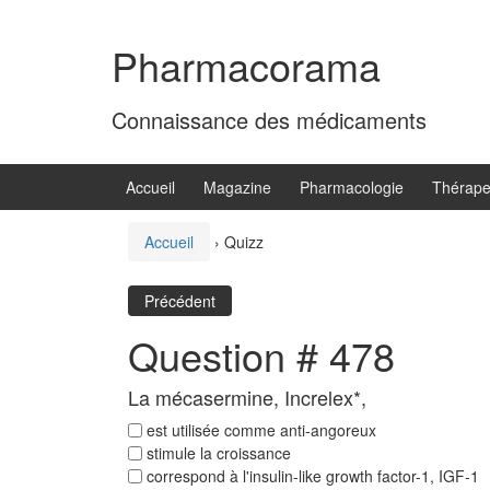
Aller
Sauter
au
au
Pharmacorama
contenu
menu
principal
Connaissance des médicaments
Accueil
Magazine
Pharmacologie
Thérape
Accueil
›
Quizz
Précédent
Question # 478
La mécasermine, Increlex*,
est utilisée comme anti-angoreux
stimule la croissance
correspond à l'insulin-like growth factor-1, IGF-1