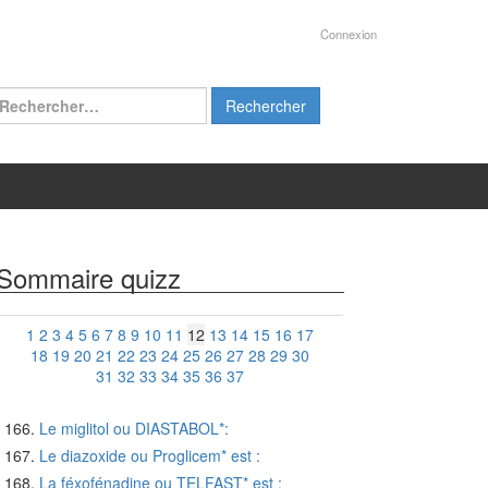
Connexion
chercher :
Sommaire quizz
1
2
3
4
5
6
7
8
9
10
11
12
13
14
15
16
17
18
19
20
21
22
23
24
25
26
27
28
29
30
31
32
33
34
35
36
37
Le miglitol ou DIASTABOL*:
Le diazoxide ou Proglicem* est :
La féxofénadine ou TELFAST* est :