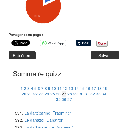
Nok
Partager cette page :
WhatsApp
Précédent
Suivant
Sommaire quizz
1
2
3
4
5
6
7
8
9
10
11
12
13
14
15
16
17
18
19
20
21
22
23
24
25
26
27
28
29
30
31
32
33
34
35
36
37
La daltéparine, Fragmine*,
Le danazol, Danatrol*,
La darbépoétine, Aranesp*