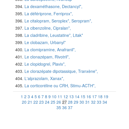
La dexaméthasone, Dectancyl*,
La défériprone, Ferriprox*,
Le citalopram, Seroplex*, Seropram*,
La cibenzoline, Cipralan*,
La cladribine, Leustatine*, Litak*
Le clobazam, Urbanyl*
La clomipramine, Anafranil*,
Le clonazépam, Rivotril*,
Le clopidogrel, Plavix*,
Le clorazépate dipotassique, Tranxène*,
L'alprazolam, Xanax*,
La corticoréline ou CRH, Stimu-ACTH*,
1
2
3
4
5
6
7
8
9
10
11
12
13
14
15
16
17
18
19
20
21
22
23
24
25
26
27
28
29
30
31
32
33
34
35
36
37