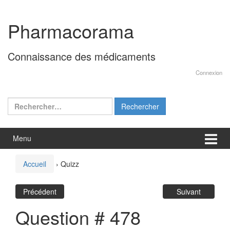
Aller
Sauter
au
au
Pharmacorama
contenu
menu
principal
Connaissance des médicaments
Connexion
Rechercher :
Menu
Accueil
›
Quizz
Précédent
Suivant
Question # 478