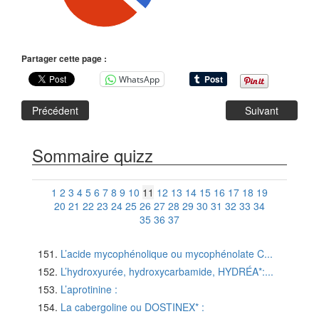
Partager cette page :
WhatsApp
Précédent
Suivant
Sommaire quizz
1
2
3
4
5
6
7
8
9
10
11
12
13
14
15
16
17
18
19
20
21
22
23
24
25
26
27
28
29
30
31
32
33
34
35
36
37
L’acide mycophénolique ou mycophénolate C...
L’hydroxyurée, hydroxycarbamide, HYDRÉA*:...
L’aprotinine :
La cabergoline ou DOSTINEX* :