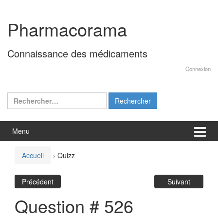
Aller
Sauter
au
au
Pharmacorama
contenu
menu
principal
Connaissance des médicaments
Connexion
Rechercher :
Menu
Accueil
›
Quizz
Précédent
Suivant
Question # 526