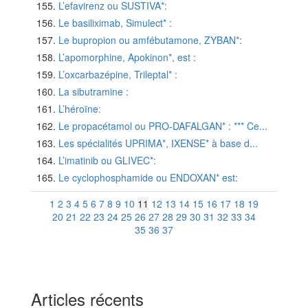
L’efavirenz ou SUSTIVA*:
Le basiliximab, Simulect* :
Le bupropion ou amfébutamone, ZYBAN*:
L’apomorphine, Apokinon*, est :
L’oxcarbazépine, Trileptal* :
La sibutramine :
L’héroïne:
Le propacétamol ou PRO-DAFALGAN* : *** Ce...
Les spécialités UPRIMA*, IXENSE* à base d...
L’imatinib ou GLIVEC*:
Le cyclophosphamide ou ENDOXAN* est:
1
2
3
4
5
6
7
8
9
10
11
12
13
14
15
16
17
18
19
20
21
22
23
24
25
26
27
28
29
30
31
32
33
34
35
36
37
Articles récents