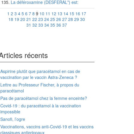
La déféroxamine (DESFERAL*) est:
1
2
3
4
5
6
7
8
9
10
11
12
13
14
15
16
17
18
19
20
21
22
23
24
25
26
27
28
29
30
31
32
33
34
35
36
37
Articles récents
Aspirine plutôt que paracétamol en cas de
vaccination par le vaccin Astra-Zeneca ?
Lettre au Professeur Fischer, à propos du
paracétamol
Pas de paracétamol chez la femme enceinte?
Covid-19 : du paracétamol à la vaccination
impossible
Sanofi, l’ogre
Vaccinations, vaccins anti-Covid-19 et les vaccins
classiques antigrippaux