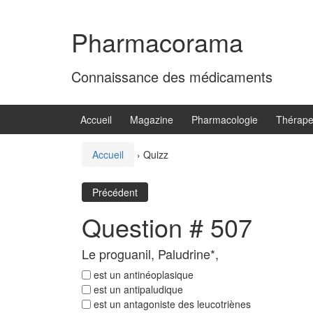
Aller
Sauter
au
au
Pharmacorama
contenu
menu
principal
Connaissance des médicaments
Accueil
Magazine
Pharmacologie
Thérape
Accueil
›
Quizz
Précédent
Question # 507
Le proguanil, Paludrine*,
est un antinéoplasique
est un antipaludique
est un antagoniste des leucotriènes