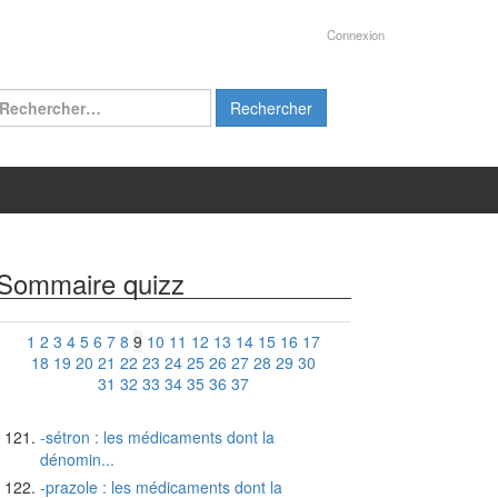
Connexion
chercher :
Sommaire quizz
1
2
3
4
5
6
7
8
9
10
11
12
13
14
15
16
17
18
19
20
21
22
23
24
25
26
27
28
29
30
31
32
33
34
35
36
37
-sétron : les médicaments dont la
dénomin...
-prazole : les médicaments dont la