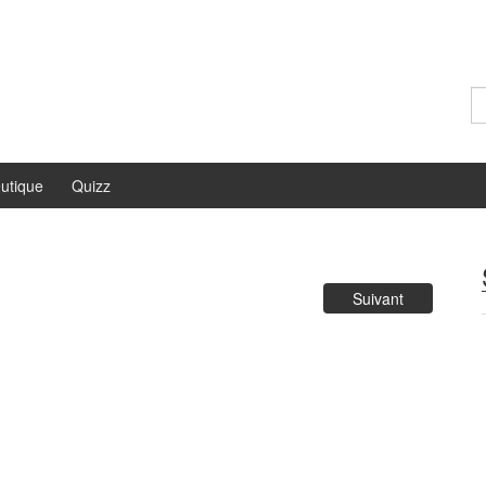
Re
utique
Quizz
Suivant