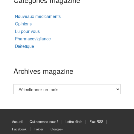
Nouveaux médicaments
Opinions
Lu pour vous
Pharmacovigilance
Diététique
Archives magazine
Archives
magazine
Accueil
Qui sommes-nous?
Lettre d’info
Flux RSS
Facebook
Twitter
Google+