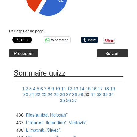
Ok
Partager cette page :
WhatsApp
Précédent
Suivant
Sommaire quizz
1
2
3
4
5
6
7
8
9
10
11
12
13
14
15
16
17
18
19
20
21
22
23
24
25
26
27
28
29
30
31
32
33
34
35
36
37
l'ifosfamide, Holoxan*,
L'iloprost, Ilomédine*, Ventavis*,
L'imatinib, Glivec*,