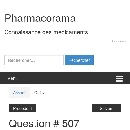
Aller
Sauter
au
au
Pharmacorama
contenu
menu
principal
Connaissance des médicaments
Connexion
Rechercher :
Menu
Accueil
›
Quizz
Précédent
Suivant
Question # 507