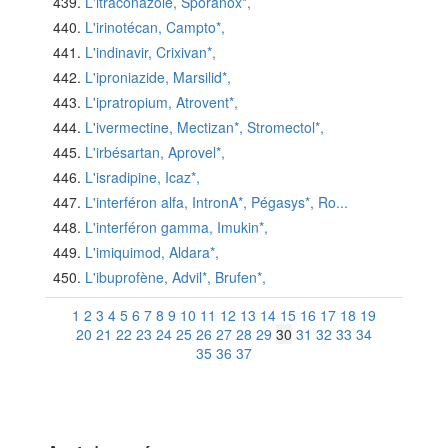
L'itraconazole, Sporanox*,
L'irinotécan, Campto*,
L'indinavir, Crixivan*,
L'iproniazide, Marsilid*,
L'ipratropium, Atrovent*,
L'ivermectine, Mectizan*, Stromectol*,
L'irbésartan, Aprovel*,
L'isradipine, Icaz*,
L'interféron alfa, IntronA*, Pégasys*, Ro...
L'interféron gamma, Imukin*,
L'imiquimod, Aldara*,
L'ibuprofène, Advil*, Brufen*,
1
2
3
4
5
6
7
8
9
10
11
12
13
14
15
16
17
18
19
20
21
22
23
24
25
26
27
28
29
30
31
32
33
34
35
36
37