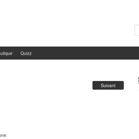
Re
utique
Quizz
Suivant
one