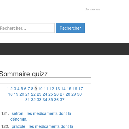
Connexion
chercher :
Sommaire quizz
1
2
3
4
5
6
7
8
9
10
11
12
13
14
15
16
17
18
19
20
21
22
23
24
25
26
27
28
29
30
31
32
33
34
35
36
37
-sétron : les médicaments dont la
dénomin...
-prazole : les médicaments dont la