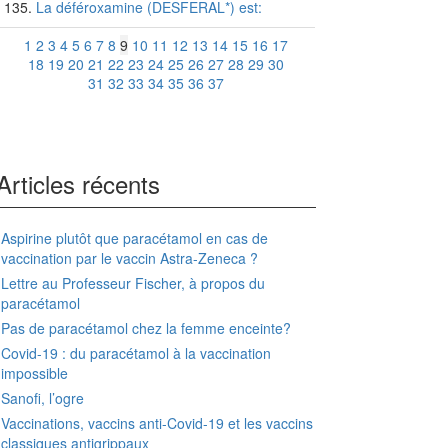
La déféroxamine (DESFERAL*) est:
1
2
3
4
5
6
7
8
9
10
11
12
13
14
15
16
17
18
19
20
21
22
23
24
25
26
27
28
29
30
31
32
33
34
35
36
37
Articles récents
Aspirine plutôt que paracétamol en cas de
vaccination par le vaccin Astra-Zeneca ?
Lettre au Professeur Fischer, à propos du
paracétamol
Pas de paracétamol chez la femme enceinte?
Covid-19 : du paracétamol à la vaccination
impossible
Sanofi, l’ogre
Vaccinations, vaccins anti-Covid-19 et les vaccins
classiques antigrippaux