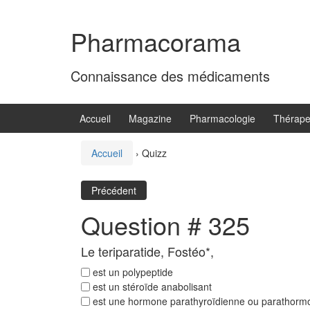
Aller
Sauter
au
au
Pharmacorama
contenu
menu
principal
Connaissance des médicaments
Accueil
Magazine
Pharmacologie
Thérape
Accueil
›
Quizz
Précédent
Question # 325
Le teriparatide, Fostéo*,
est un polypeptide
est un stéroïde anabolisant
est une hormone parathyroïdienne ou parathorm